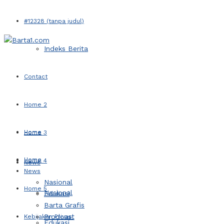
#12328 (tanpa judul)
Indeks Berita
Contact
Home 2
Home
Home 3
Home
Home 4
News
News
Nasional
Home 5
Nasional
Edukasi
Barta Grafis
Prodcast
Kebijakan Privasi
Edukasi