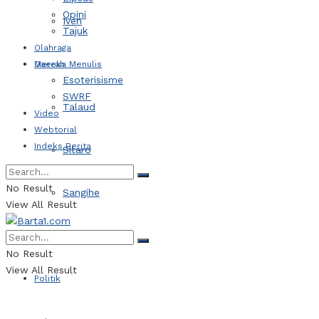
Opini
Iven
Tajuk
Olahraga
Daerah
Mereka Menulis
Esoterisisme
SWRF
Talaud
Video
Webtorial
Indeks Berita
Sitaro
No Result
Sangihe
View All Result
Kotamobagu
No Result
View All Result
Politik