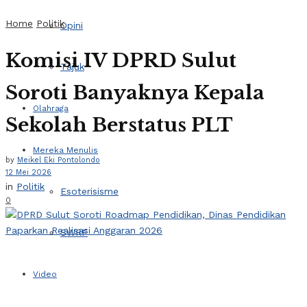
Home
Politik
Opini
Komisi IV DPRD Sulut
Tajuk
Soroti Banyaknya Kepala
Olahraga
Sekolah Berstatus PLT
Mereka Menulis
by
Meikel Eki Pontolondo
12 Mei 2026
in
Politik
Esoterisisme
0
SWRF
Video