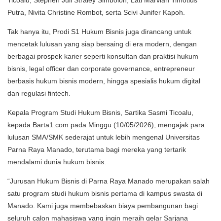
Ticoalu, Stephen Juli Straley Simbolon, Lati Marvian Timotius
Putra, Nivita Christine Rombot, serta Scivi Junifer Kapoh.
Tak hanya itu, Prodi S1 Hukum Bisnis juga dirancang untuk
mencetak lulusan yang siap bersaing di era modern, dengan
berbagai prospek karier seperti konsultan dan praktisi hukum
bisnis, legal officer dan corporate governance, entrepreneur
berbasis hukum bisnis modern, hingga spesialis hukum digital
dan regulasi fintech.
Kepala Program Studi Hukum Bisnis, Sartika Sasmi Ticoalu,
kepada Barta1.com pada Minggu (10/05/2026), mengajak para
lulusan SMA/SMK sederajat untuk lebih mengenal Universitas
Parna Raya Manado, terutama bagi mereka yang tertarik
mendalami dunia hukum bisnis.
“Jurusan Hukum Bisnis di Parna Raya Manado merupakan salah
satu program studi hukum bisnis pertama di kampus swasta di
Manado. Kami juga membebaskan biaya pembangunan bagi
seluruh calon mahasiswa yang ingin meraih gelar Sarjana