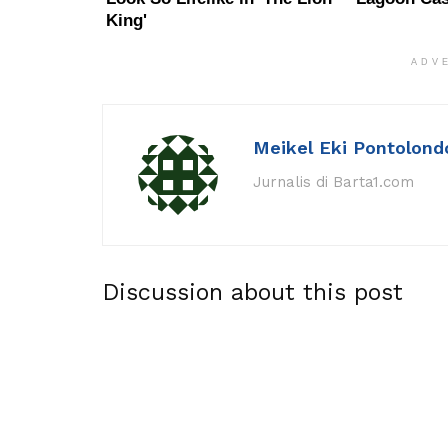
ADV
Meikel Eki Pontolond
Jurnalis di Barta1.com
Discussion about this post