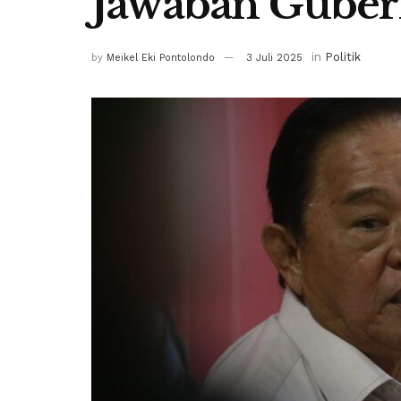
Jawaban Gube
in
Politik
by
Meikel Eki Pontolondo
3 Juli 2025