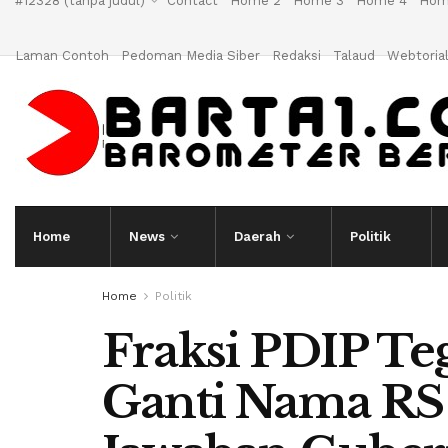
#12328 (tanpa judul)
Contact
Home 2
Home 3
Home 4
Hom
Laman Contoh
Pedoman Media Siber
Redaksi
Talaud
Webtoria
Home
News
Daerah
Politik
Home
Politik
Fraksi PDIP Te
Ganti Nama RS