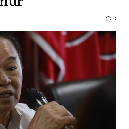
rnur
0