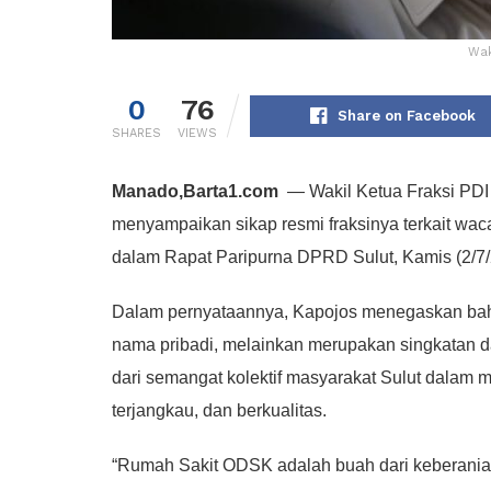
Wak
0
76
Share on Facebook
SHARES
VIEWS
Manado,Barta1.com
— Wakil Ketua Fraksi PDI
menyampaikan sikap resmi fraksinya terkait 
dalam Rapat Paripurna DPRD Sulut, Kamis (2/7/
Dalam pernyataannya, Kapojos menegaskan ba
nama pribadi, melainkan merupakan singkatan da
dari semangat kolektif masyarakat Sulut dalam 
terjangkau, dan berkualitas.
“Rumah Sakit ODSK adalah buah dari keberani