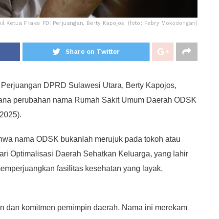
il Ketua Fraksi PDI Perjuangan, Berty Kapojos. (foto; Febry Mokodongan)
Share on Twitter
 Perjuangan DPRD Sulawesi Utara, Berty Kapojos,
wacana perubahan nama Rumah Sakit Umum Daerah ODSK
2025).
hwa nama ODSK bukanlah merujuk pada tokoh atau
ri Optimalisasi Daerah Sehatkan Keluarga, yang lahir
memperjuangkan fasilitas kesehatan yang layak,
an dan komitmen pemimpin daerah. Nama ini merekam