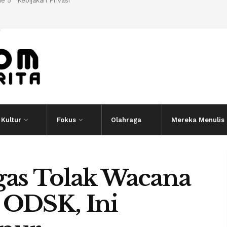
e 5
Kebijakan Privasi
l
Kultur
Fokus
Olahraga
Mereka Menulis
gas Tolak Wacana
 ODSK, Ini