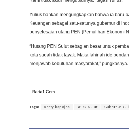
Kami tidak akan mengubahnya,” tegas Yulius.
Yulius bahkan mengungkapkan bahwa ia baru-ba
Keuangan sebagai satu-satunya gubernur di Indo
penyelesaian utang PEN (Pemulihan Ekonomi N
“Hutang PEN Sulut sebagian besar untuk pemban
kota sudah tidak layak. Maka lahirlah ide pen
menjawab kebutuhan masyarakat,” pungkasnya. 
Barta1.Com
Tags:
berty kapojos
DPRD Sulut
Gubernur Yul