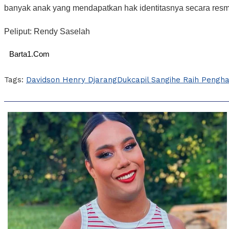
banyak anak yang mendapatkan hak identitasnya secara resm
Peliput: Rendy Saselah
Barta1.Com
Tags:
Davidson Henry Djarang
Dukcapil Sangihe Raih Pengh