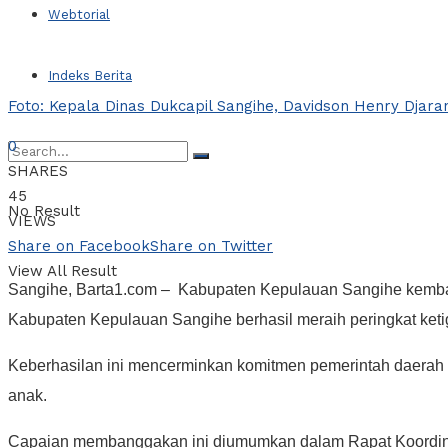
Webtorial
Indeks Berita
Foto: Kepala Dinas Dukcapil Sangihe, Davidson Henry Djara
0
SHARES
45
No Result
VIEWS
Share on Facebook
Share on Twitter
View All Result
Sangihe, Barta1.com – Kabupaten Kepulauan Sangihe kembali
Kabupaten Kepulauan Sangihe berhasil meraih peringkat ketig
Keberhasilan ini mencerminkan komitmen pemerintah daerah 
anak.
Capaian membanggakan ini diumumkan dalam Rapat Koordinasi