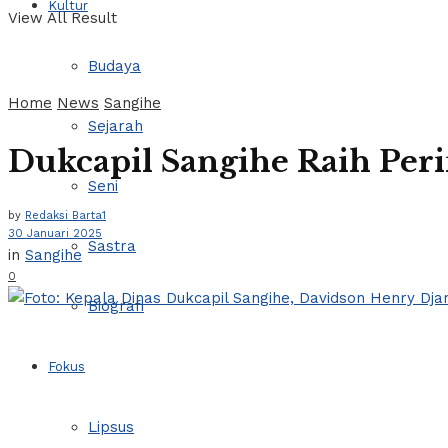
Kultur
View All Result
Budaya
Home
News
Sangihe
Sejarah
Dukcapil Sangihe Raih Per
Seni
by
Redaksi Barta1
30 Januari 2025
Sastra
in
Sangihe
0
Biografi
Fokus
Lipsus