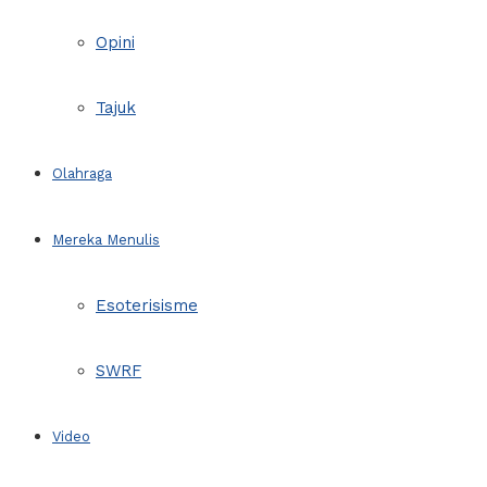
Opini
Tajuk
Olahraga
Mereka Menulis
Esoterisisme
SWRF
Video