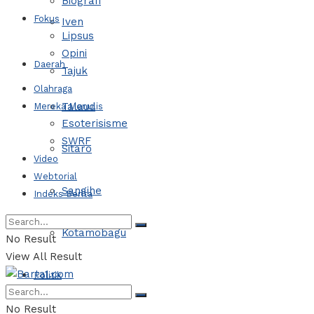
Biografi
Fokus
Iven
Lipsus
Opini
Daerah
Tajuk
Olahraga
Talaud
Mereka Menulis
Esoterisisme
SWRF
Sitaro
Video
Webtorial
Sangihe
Indeks Berita
Kotamobagu
No Result
View All Result
Politik
No Result