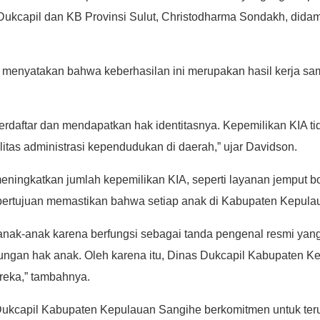
Dukcapil dan KB Provinsi Sulut, Christodharma Sondakh, did
 menyatakan bahwa keberhasilan ini merupakan hasil kerja sam
terdaftar dan mendapatkan hak identitasnya. Kepemilikan KIA
litas administrasi kependudukan di daerah,” ujar Davidson.
eningkatkan jumlah kepemilikan KIA, seperti layanan jemput bo
 bertujuan memastikan bahwa setiap anak di Kabupaten Kepul
anak-anak karena berfungsi sebagai tanda pengenal resmi yang 
ndungan hak anak. Oleh karena itu, Dinas Dukcapil Kabupaten K
eka,” tambahnya.
Dukcapil Kabupaten Kepulauan Sangihe berkomitmen untuk ter