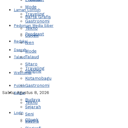
Mode
Laman Contoh
Traveling
Barta Grafis
Gastronomi
Pedoman Media Siber
Tekno
Prodcast
Obyek
Redaksi
Iven
Daerah
Mode
Talaud
Talaud
Sitaro
Traveling
Sangihe
Webtorial
Kotamobagu
Gastronomi
Politik
Sabtu, Agustus 8, 2026
Kultur
Budaya
Tekno
Sejarah
Login
Seni
Obyek
Sastra