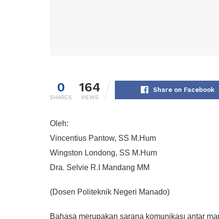
0
164
Share on Facebook
SHARES
VIEWS
Oleh:
Vincentius Pantow, SS M.Hum
Wingston Londong, SS M.Hum
Dra. Selvie R.I Mandang MM
(Dosen Politeknik Negeri Manado)
Bahasa merupakan sarana komunikası antar man