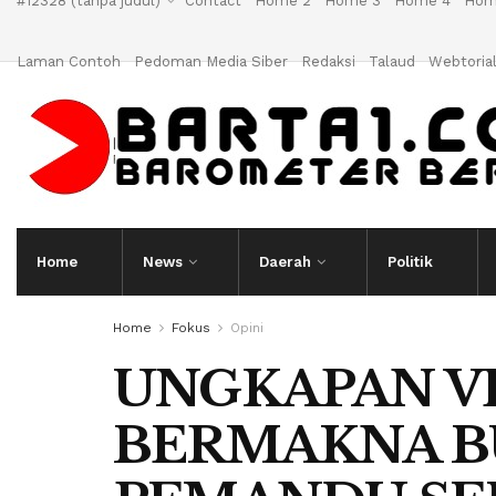
#12328 (tanpa judul)
Contact
Home 2
Home 3
Home 4
Hom
Laman Contoh
Pedoman Media Siber
Redaksi
Talaud
Webtoria
Home
News
Daerah
Politik
Home
Fokus
Opini
UNGKAPAN V
BERMAKNA B