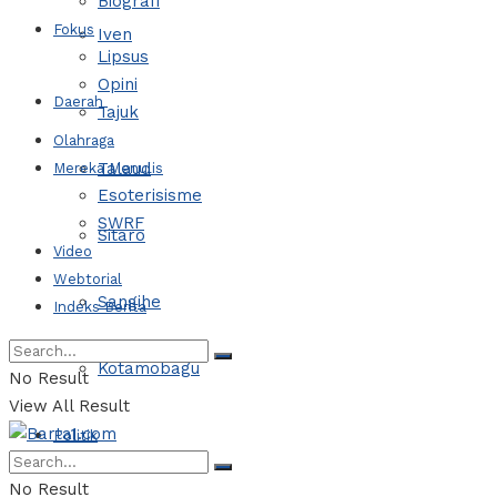
Biografi
Fokus
Iven
Lipsus
Opini
Daerah
Tajuk
Olahraga
Talaud
Mereka Menulis
Esoterisisme
SWRF
Sitaro
Video
Webtorial
Sangihe
Indeks Berita
Kotamobagu
No Result
View All Result
Politik
No Result