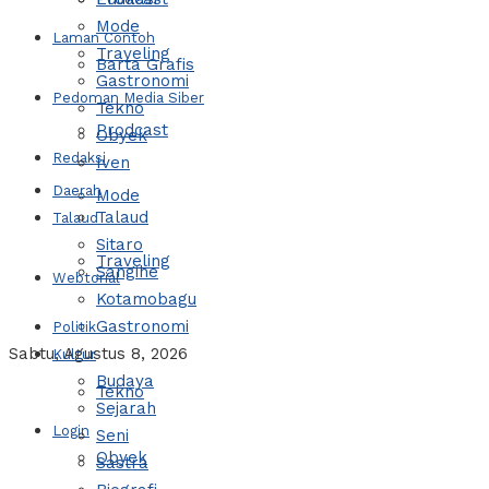
Mode
Laman Contoh
Traveling
Barta Grafis
Gastronomi
Pedoman Media Siber
Tekno
Prodcast
Obyek
Redaksi
Iven
Daerah
Mode
Talaud
Talaud
Sitaro
Traveling
Sangihe
Webtorial
Kotamobagu
Gastronomi
Politik
Sabtu, Agustus 8, 2026
Kultur
Budaya
Tekno
Sejarah
Login
Seni
Obyek
Sastra