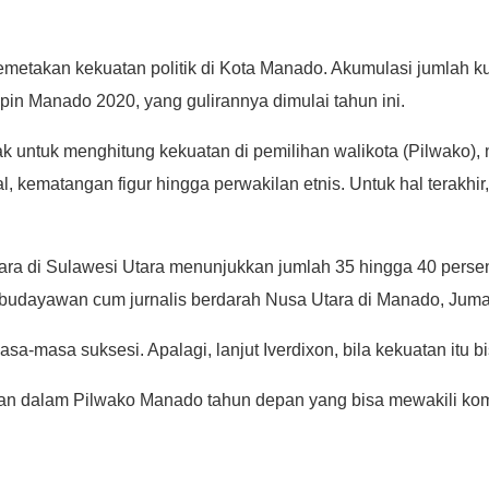
memetakan kekuatan politik di Kota Manado. Akumulasi jumlah ku
n Manado 2020, yang gulirannya dimulai tahun ini.
k untuk menghitung kekuatan di pemilihan walikota (Pilwako), n
l, kematangan figur hingga perwakilan etnis. Untuk hal terakhi
a di Sulawesi Utara menunjukkan jumlah 35 hingga 40 persen w
i, budayawan cum jurnalis berdarah Nusa Utara di Manado, Juma
asa-masa suksesi. Apalagi, lanjut Iverdixon, bila kekuatan itu 
ukan dalam Pilwako Manado tahun depan yang bisa mewakili kom