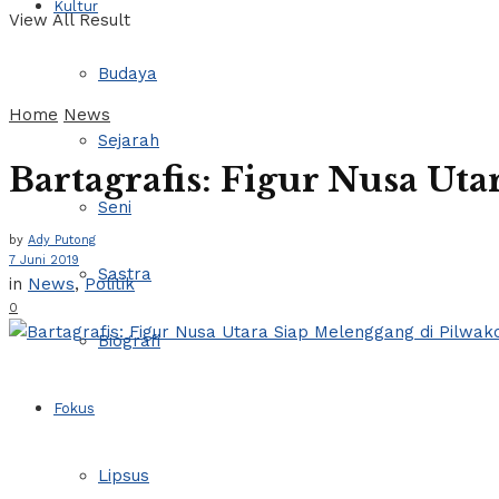
Kultur
View All Result
Budaya
Home
News
Sejarah
Bartagrafis: Figur Nusa U
Seni
by
Ady Putong
7 Juni 2019
Sastra
in
News
,
Politik
0
Biografi
Fokus
Lipsus