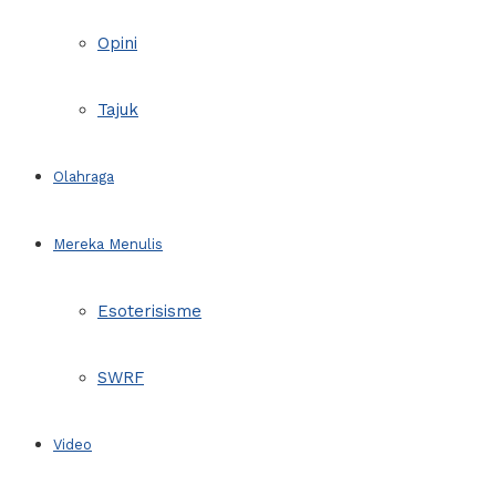
Opini
Tajuk
Olahraga
Mereka Menulis
Esoterisisme
SWRF
Video