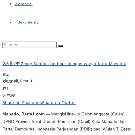
Webtorial
Indeks Berita
No Result
Wulan T Zesty Sambul berbaur dengan warga Kota Manado.
154
View All Result
SHARES
171
VIEWS
Share on Facebook
Share on Twitter
Manado, Barta1.com —
Mengisi line-up Calon Anggota (Caleg)
DPRD Provinsi Sulut Daerah Pemilihan (Dapil) Kota Manado dari
Partai Demokrasi Indonesia Perjuangan (PDIP) bagi Wulan T. Zesty