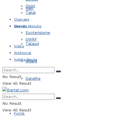
Opini
Iven
Tajuk
Olahraga
Daerah
Mereka Menulis
Esoterisisme
SWRF
Talaud
Video
Webtorial
Indeks Berita
Sitaro
No Result
Sangihe
View All Result
Kotamobagu
No Result
View All Result
Politik