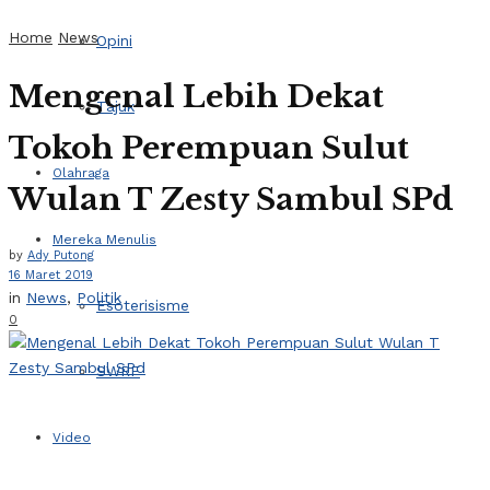
Home
News
Opini
Mengenal Lebih Dekat
Tajuk
Tokoh Perempuan Sulut
Olahraga
Wulan T Zesty Sambul SPd
Mereka Menulis
by
Ady Putong
16 Maret 2019
in
News
,
Politik
Esoterisisme
0
SWRF
Video