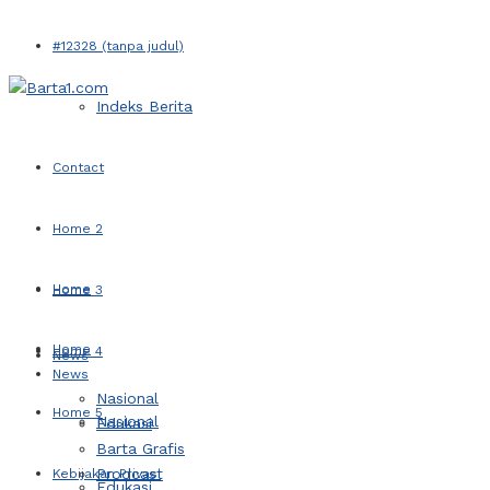
#12328 (tanpa judul)
Indeks Berita
Contact
Home 2
Home
Home 3
Home
Home 4
News
News
Nasional
Home 5
Nasional
Edukasi
Barta Grafis
Prodcast
Kebijakan Privasi
Edukasi