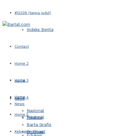
#12328 (tanpa judul)
Indeks Berita
Contact
Home 2
Home
Home 3
Home
Home 4
News
News
Nasional
Home 5
Nasional
Edukasi
Barta Grafis
Prodcast
Kebijakan Privasi
Edukasi