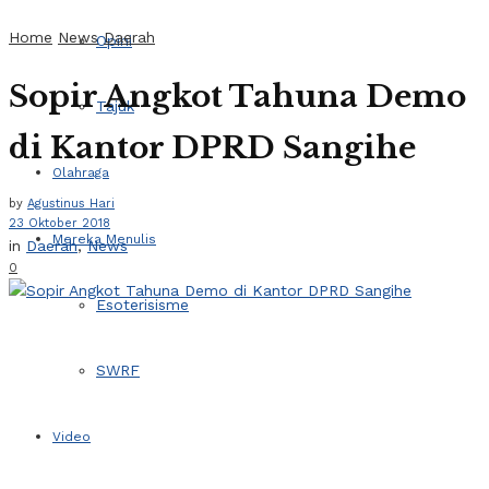
Home
News
Daerah
Opini
Sopir Angkot Tahuna Demo
Tajuk
di Kantor DPRD Sangihe
Olahraga
by
Agustinus Hari
23 Oktober 2018
Mereka Menulis
in
Daerah
,
News
0
Esoterisisme
SWRF
Video