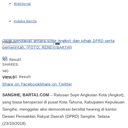
Webtorial
Indeks Berita
Jajak pendapat antara sopir Angkot dan pihak DPRD serta
pemerintah. (FOTO: RENDY/BARTA1)
69
No Result
SHARES
140
View All Result
VIEWS
Share on Facebook
Share on Twitter
SANGIHE, BARTA1.COM
– Ratusan Sopir Angkutan Kota (Angkot),
yang biasa beroperasi di pusat Kota Tahuna, Kabupaten Kepulauan
Sangihe, menggelar aksi demonstrasi bersifat hearing di kantor
Dewan Perwakilan Rakyat Daerah (DPRD) Sangihe, Selasa
(23/10/2018).