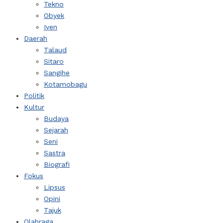
Tekno
Obyek
Iven
Daerah
Talaud
Sitaro
Sangihe
Kotamobagu
Politik
Kultur
Budaya
Sejarah
Seni
Sastra
Biografi
Fokus
Lipsus
Opini
Tajuk
Olahraga