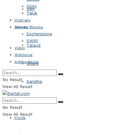
Opini
Iven
Tajuk
Olahraga
Daerah
Mereka Menulis
Esoterisisme
SWRF
Talaud
Video
Webtorial
Indeks Berita
Sitaro
No Result
Sangihe
View All Result
Kotamobagu
No Result
View All Result
Politik