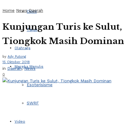
Home
News
Daerah
Opini
Kunjungan Turis ke Sulut,
Tajuk
Tiongkok Masih Dominan
Olahraga
by
Ady Putong
15 Oktober 2018
Mereka Menulis
in
Daerah
,
News
0
Esoterisisme
SWRF
Video