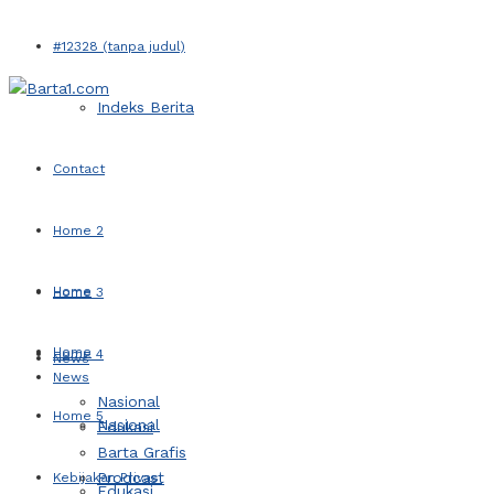
#12328 (tanpa judul)
Indeks Berita
Contact
Home 2
Home
Home 3
Home
Home 4
News
News
Nasional
Home 5
Nasional
Edukasi
Barta Grafis
Prodcast
Kebijakan Privasi
Edukasi