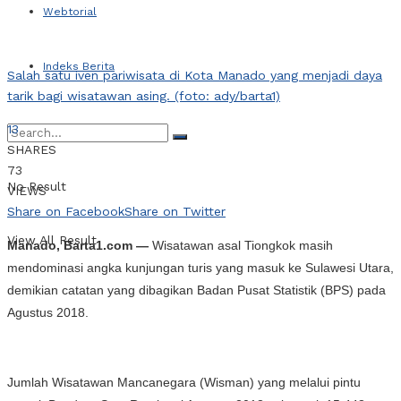
Webtorial
Indeks Berita
Salah satu iven pariwisata di Kota Manado yang menjadi daya
tarik bagi wisatawan asing. (foto: ady/barta1)
13
SHARES
73
No Result
VIEWS
Share on Facebook
Share on Twitter
View All Result
Manado, Barta1.com —
Wisatawan asal Tiongkok masih
mendominasi angka kunjungan turis yang masuk ke Sulawesi Utara,
demikian catatan yang dibagikan Badan Pusat Statistik (BPS) pada
Agustus 2018.
Jumlah Wisatawan Mancanegara (Wisman) yang melalui pintu