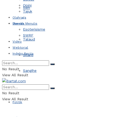
Opini
Iven
Tajuk
Olahraga
Daerah
Mereka Menulis
Esoterisisme
SWRF
Talaud
Video
Webtorial
Indeks Berita
Sitaro
No Result
Sangihe
View All Result
Kotamobagu
No Result
View All Result
Politik