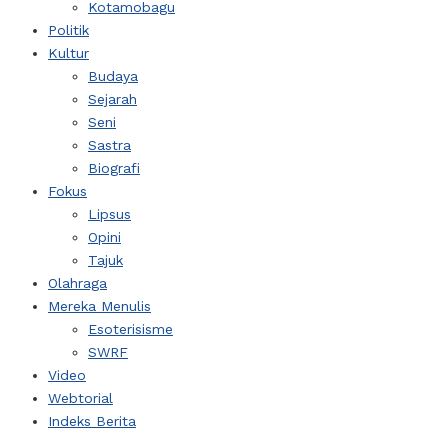
Kotamobagu
Politik
Kultur
Budaya
Sejarah
Seni
Sastra
Biografi
Fokus
Lipsus
Opini
Tajuk
Olahraga
Mereka Menulis
Esoterisisme
SWRF
Video
Webtorial
Indeks Berita