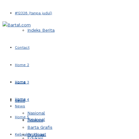
#12328 (tanpa judul)
Indeks Berita
Contact
Home 2
Home
Home 3
Home
Home 4
News
News
Nasional
Home 5
Nasional
Edukasi
Barta Grafis
Prodcast
Kebijakan Privasi
Edukasi