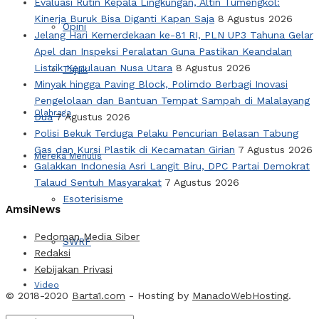
Evaluasi Rutin Kepala Lingkungan, Altin Tumengkol:
Kinerja Buruk Bisa Diganti Kapan Saja
8 Agustus 2026
Opini
Jelang Hari Kemerdekaan ke-81 RI, PLN UP3 Tahuna Gelar
Apel dan Inspeksi Peralatan Guna Pastikan Keandalan
Listrik Kepulauan Nusa Utara
8 Agustus 2026
Tajuk
Minyak hingga Paving Block, Polimdo Berbagi Inovasi
Pengelolaan dan Bantuan Tempat Sampah di Malalayang
Olahraga
Dua
7 Agustus 2026
Polisi Bekuk Terduga Pelaku Pencurian Belasan Tabung
Gas dan Kursi Plastik di Kecamatan Girian
7 Agustus 2026
Mereka Menulis
Galakkan Indonesia Asri Langit Biru, DPC Partai Demokrat
Talaud Sentuh Masyarakat
7 Agustus 2026
Esoterisisme
AmsiNews
Pedoman Media Siber
SWRF
Redaksi
Kebijakan Privasi
Video
© 2018-2020
Barta1.com
- Hosting by
ManadoWebHosting
.