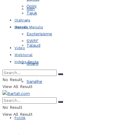
Opini
Iven
Tajuk
Olahraga
Daerah
Mereka Menulis
Esoterisisme
SWRF
Talaud
Video
Webtorial
Indeks Berita
Sitaro
No Result
Sangihe
View All Result
Kotamobagu
No Result
View All Result
Politik