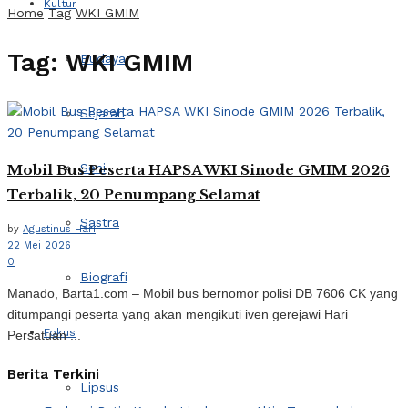
Kultur
Home
Tag
WKI GMIM
Tag:
WKI GMIM
Budaya
Sejarah
Seni
Mobil Bus Peserta HAPSA WKI Sinode GMIM 2026
Terbalik, 20 Penumpang Selamat
Sastra
by
Agustinus Hari
22 Mei 2026
0
Biografi
Manado, Barta1.com – Mobil bus bernomor polisi DB 7606 CK yang
ditumpangi peserta yang akan mengikuti iven gerejawi Hari
Fokus
Persatuan ...
Berita Terkini
Lipsus