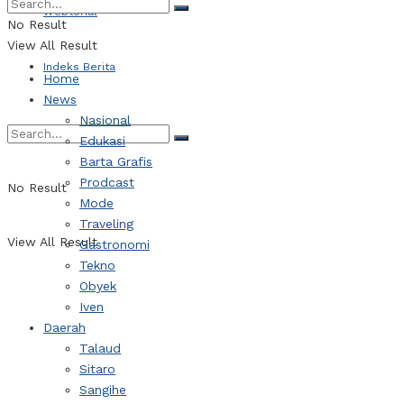
Webtorial
No Result
View All Result
Indeks Berita
Home
News
Nasional
Edukasi
Barta Grafis
Prodcast
No Result
Mode
Traveling
View All Result
Gastronomi
Tekno
Obyek
Iven
Daerah
Talaud
Sitaro
Sangihe