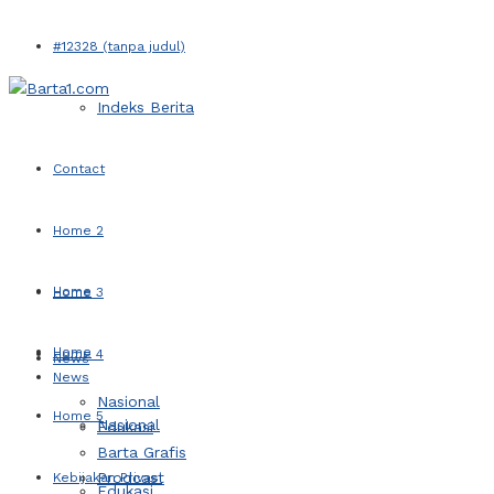
#12328 (tanpa judul)
Indeks Berita
Contact
Home 2
Home
Home 3
Home
Home 4
News
News
Nasional
Home 5
Nasional
Edukasi
Barta Grafis
Prodcast
Kebijakan Privasi
Edukasi