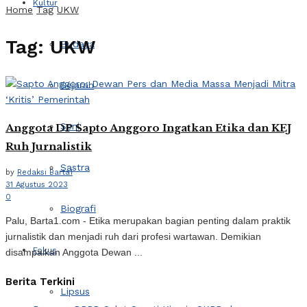
Kultur
Home
Tag
UKW
Tag:
UKW
Budaya
Sejarah
Seni
Anggota DP Sapto Anggoro Ingatkan Etika dan KEJ
Ruh Jurnalistik
Sastra
by
Redaksi Barta1
31 Agustus 2023
0
Biografi
Palu, Barta1.com - Etika merupakan bagian penting dalam praktik
jurnalistik dan menjadi ruh dari profesi wartawan. Demikian
Fokus
disampaikan Anggota Dewan ...
Berita Terkini
Lipsus