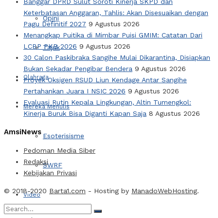
Banggar DPRD Sulut Soroti Kinerja SKPD dan
Keterbatasan Anggaran, Tahlis: Akan Disesuaikan dengan
Opini
Pagu Definitif 2027
9 Agustus 2026
Menangkap Puitika di Mimbar Puisi GMIM: Catatan Dari
LCBP PKB 2026
9 Agustus 2026
Tajuk
30 Calon Paskibraka Sangihe Mulai Dikarantina, Disiapkan
Bukan Sekadar Pengibar Bendera
9 Agustus 2026
Olahraga
Proyek Oksigen RSUD Liun Kendage Antar Sangihe
Pertahankan Juara I NSIC 2026
9 Agustus 2026
Evaluasi Rutin Kepala Lingkungan, Altin Tumengkol:
Mereka Menulis
Kinerja Buruk Bisa Diganti Kapan Saja
8 Agustus 2026
AmsiNews
Esoterisisme
Pedoman Media Siber
Redaksi
SWRF
Kebijakan Privasi
© 2018-2020
Barta1.com
- Hosting by
ManadoWebHosting
.
Video