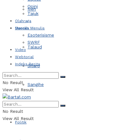
Opini
Iven
Tajuk
Olahraga
Daerah
Mereka Menulis
Esoterisisme
SWRF
Talaud
Video
Webtorial
Indeks Berita
Sitaro
No Result
Sangihe
View All Result
Kotamobagu
No Result
View All Result
Politik