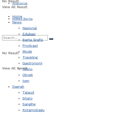
No Result
Webtorial
View All Result
Home
Indeks Berita
News
Nasional
Edukasi
Barta Grafis
Prodcast
Mode
No Result
Traveling
Gastronomi
View All Result
Tekno
Obyek
Iven
Daerah
Talaud
Sitaro
Sangihe
Kotamobagu