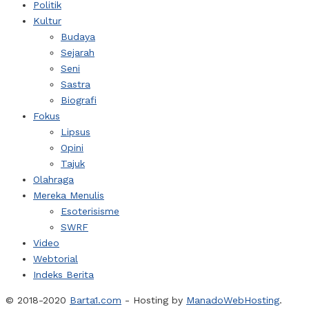
Politik
Kultur
Budaya
Sejarah
Seni
Sastra
Biografi
Fokus
Lipsus
Opini
Tajuk
Olahraga
Mereka Menulis
Esoterisisme
SWRF
Video
Webtorial
Indeks Berita
© 2018-2020
Barta1.com
- Hosting by
ManadoWebHosting
.