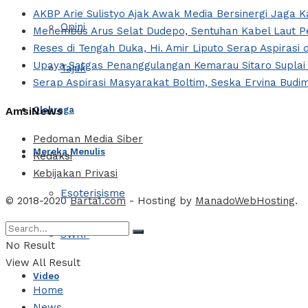
AKBP Arie Sulistyo Ajak Awak Media Bersinergi Jaga 
Opini
Menembus Arus Selat Dudepo, Sentuhan Kabel Laut Pe
Reses di Tengah Duka, Hi. Amir Liputo Serap Aspira
Upaya Satgas Penanggulangan Kemarau Sitaro Suplai
Tajuk
Serap Aspirasi Masyarakat Boltim, Seska Ervina Budi
Olahraga
AmsiNews
Pedoman Media Siber
Mereka Menulis
Redaksi
Kebijakan Privasi
Esoterisisme
© 2018-2020
Barta1.com
- Hosting by
ManadoWebHosting
.
SWRF
No Result
View All Result
Video
Home
News