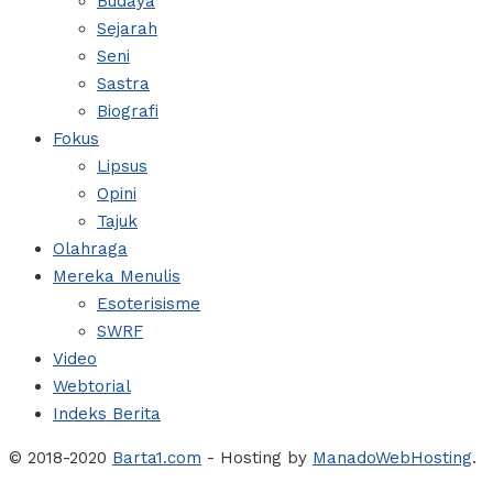
Budaya
Sejarah
Seni
Sastra
Biografi
Fokus
Lipsus
Opini
Tajuk
Olahraga
Mereka Menulis
Esoterisisme
SWRF
Video
Webtorial
Indeks Berita
© 2018-2020
Barta1.com
- Hosting by
ManadoWebHosting
.