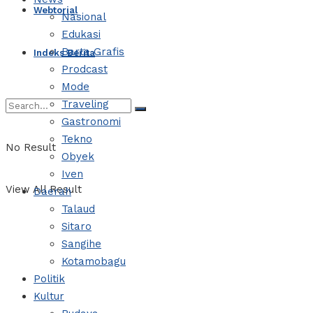
Webtorial
Nasional
Edukasi
Barta Grafis
Indeks Berita
Prodcast
Mode
Traveling
Gastronomi
Tekno
No Result
Obyek
Iven
View All Result
Daerah
Talaud
Sitaro
Sangihe
Kotamobagu
Politik
Kultur