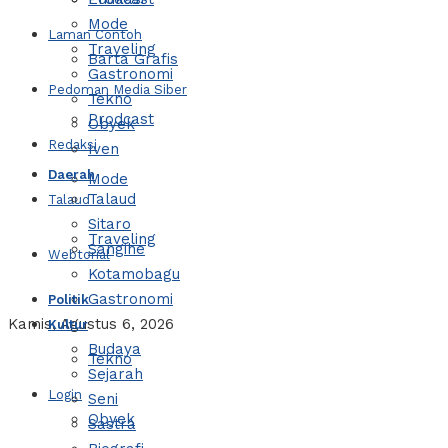
Mode
Laman Contoh
Traveling
Barta Grafis
Gastronomi
Pedoman Media Siber
Tekno
Prodcast
Obyek
Redaksi
Iven
Daerah
Mode
Talaud
Talaud
Sitaro
Traveling
Sangihe
Webtorial
Kotamobagu
Gastronomi
Politik
Kamis, Agustus 6, 2026
Kultur
Budaya
Tekno
Sejarah
Login
Seni
Obyek
Sastra