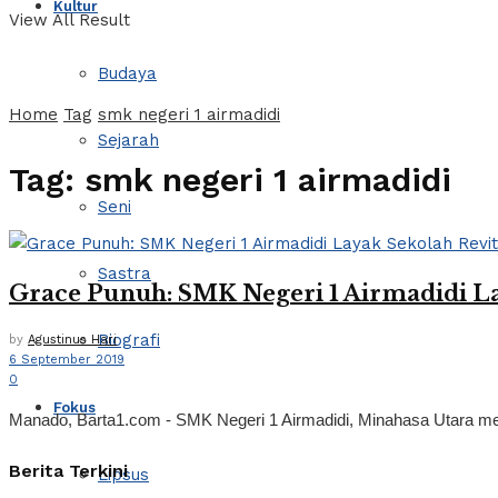
Kultur
View All Result
Budaya
Home
Tag
smk negeri 1 airmadidi
Sejarah
Tag:
smk negeri 1 airmadidi
Seni
Sastra
Grace Punuh: SMK Negeri 1 Airmadidi Lay
Biografi
by
Agustinus Hari
6 September 2019
0
Fokus
Manado, Barta1.com - SMK Negeri 1 Airmadidi, Minahasa Utara meru
Berita Terkini
Lipsus