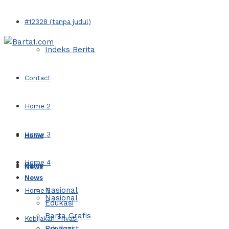
#12328 (tanpa judul)
Indeks Berita
Contact
Home 2
Home 3
Home
Home 4
Home
News
News
Nasional
Home 5
Nasional
Edukasi
Barta Grafis
Kebijakan Privasi
Edukasi
Prodcast