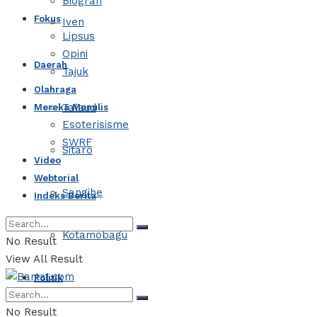
Biografi
Fokus
Iven
Lipsus
Opini
Daerah
Tajuk
Olahraga
Talaud
Mereka Menulis
Esoterisisme
SWRF
Sitaro
Video
Webtorial
Sangihe
Indeks Berita
Kotamobagu
No Result
View All Result
Politik
No Result