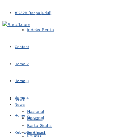
#12328 (tanpa judul)
Indeks Berita
Contact
Home 2
Home
Home 3
Home
Home 4
News
News
Nasional
Home 5
Nasional
Edukasi
Barta Grafis
Prodcast
Kebijakan Privasi
Edukasi