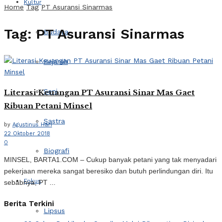
Kultur
Home
Tag
PT Asuransi Sinarmas
Tag:
PT Asuransi Sinarmas
Budaya
Sejarah
Seni
Literasi Keuangan PT Asuransi Sinar Mas Gaet
Ribuan Petani Minsel
Sastra
by
Agustinus Hari
22 Oktober 2018
0
Biografi
MINSEL, BARTA1.COM – Cukup banyak petani yang tak menyadari
pekerjaan mereka sangat beresiko dan butuh perlindungan diri. Itu
Fokus
sebabnya, PT ...
Berita Terkini
Lipsus