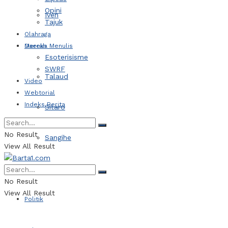
Opini
Iven
Tajuk
Olahraga
Daerah
Mereka Menulis
Esoterisisme
SWRF
Talaud
Video
Webtorial
Indeks Berita
Sitaro
No Result
Sangihe
View All Result
Kotamobagu
No Result
View All Result
Politik