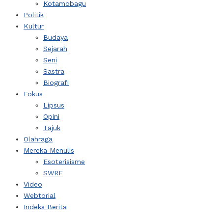
Kotamobagu
Politik
Kultur
Budaya
Sejarah
Seni
Sastra
Biografi
Fokus
Lipsus
Opini
Tajuk
Olahraga
Mereka Menulis
Esoterisisme
SWRF
Video
Webtorial
Indeks Berita