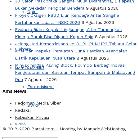
30 Calon Paskibraka Sangihe Mulai Dikarantina, Disiapkan
Bukan Sekadar Pengibar Bendera
9 Agustus 2026
Opini
Proyek Oksigen RSUD Liun Kendage Antar Sangihe
Pertahankan Juara I NSIC 2026
9 Agustus 2026
Evaluasi Rutin Kepala Lingkungan, Altin Tumengkol:
Tajuk
Kinerja Buruk Bisa Diganti Kapan Saja
8 Agustus 2026
Jelang Hari Kemerdekaan ke-81 RI, PLN UP3 Tahuna Gelar
Olahraga
Apel dan Inspeksi Peralatan Guna Pastikan Keandalan
Listrik Kepulauan Nusa Utara
8 Agustus 2026
Minyak hingga Paving Block, Polimdo Berbagi Inovasi
Mereka Menulis
Pengelolaan dan Bantuan Tempat Sampah di Malalayang
Dua
7 Agustus 2026
Esoterisisme
AmsiNews
Pedoman Media Siber
SWRF
Redaksi
Kebijakan Privasi
Video
© 2018-2020
Barta1.com
- Hosting by
ManadoWebHosting
.