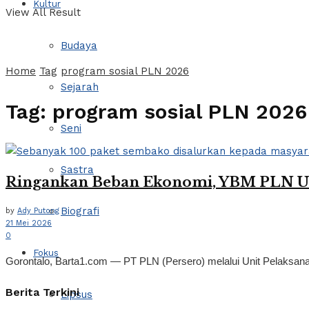
Kultur
View All Result
Budaya
Home
Tag
program sosial PLN 2026
Sejarah
Tag:
program sosial PLN 2026
Seni
Sastra
Ringankan Beban Ekonomi, YBM PLN UP
Biografi
by
Ady Putong
21 Mei 2026
0
Fokus
Gorontalo, Barta1.com — PT PLN (Persero) melalui Unit Pelaksan
Berita Terkini
Lipsus