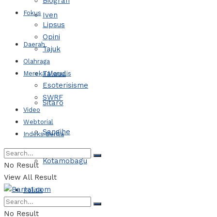
Biografi
Fokus
Iven
Lipsus
Opini
Daerah
Tajuk
Olahraga
Talaud
Mereka Menulis
Esoterisisme
SWRF
Sitaro
Video
Webtorial
Sangihe
Indeks Berita
Kotamobagu
No Result
View All Result
Politik
No Result