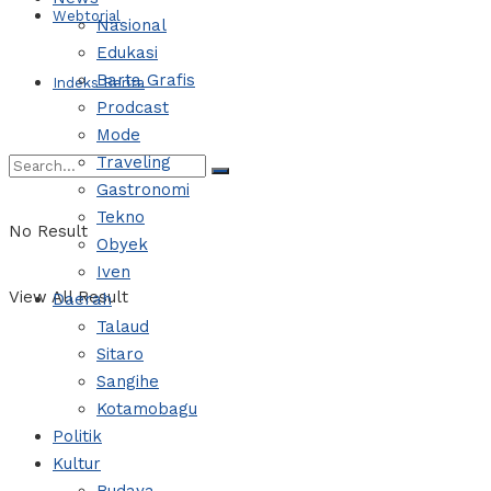
Webtorial
Nasional
Edukasi
Barta Grafis
Indeks Berita
Prodcast
Mode
Traveling
Gastronomi
Tekno
No Result
Obyek
Iven
View All Result
Daerah
Talaud
Sitaro
Sangihe
Kotamobagu
Politik
Kultur