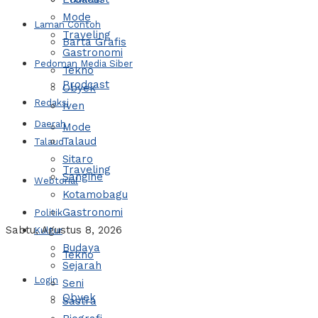
Mode
Laman Contoh
Traveling
Barta Grafis
Gastronomi
Pedoman Media Siber
Tekno
Prodcast
Obyek
Redaksi
Iven
Daerah
Mode
Talaud
Talaud
Sitaro
Traveling
Sangihe
Webtorial
Kotamobagu
Gastronomi
Politik
Sabtu, Agustus 8, 2026
Kultur
Budaya
Tekno
Sejarah
Login
Seni
Obyek
Sastra