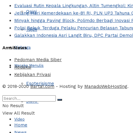
Evaluasi Rutin Kepala Lingkungan, Altin Tumengkol: Ki
Opini
Jelang Hari Kemerdekaan ke-81 RI, PLN UP3 Tahuna G
Minyak hingga Paving Block, Polimdo Berbagi Inovas
Polisi Bekuk Terduga Pelaku Pencurian Belasan Tabung
Tajuk
Galakkan Indonesia Asri Langit Biru, DPC Partai Dem
AmsiNews
Olahraga
Pedoman Media Siber
Mereka Menulis
Redaksi
Kebijakan Privasi
Esoterisisme
© 2018-2020
Barta1.com
- Hosting by
ManadoWebHosting
.
SWRF
No Result
View All Result
Video
Home
News