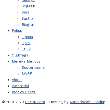
Budaya
Sejarah
Seni
Sastra
Biografi
Fokus
Lipsus
Opini
Tajuk
Olahraga
Mereka Menulis
Esoterisisme
SWRF
Video
Webtorial
Indeks Berita
© 2018-2020
Barta1.com
- Hosting by
ManadoWebHosting
.