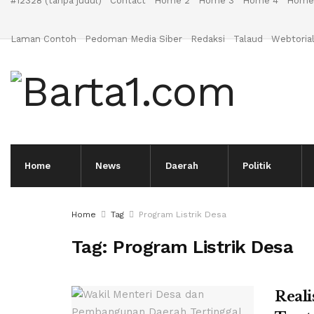
#12328 (tanpa judul)
Contact
Home 2
Home 3
Home 4
Home
Laman Contoh
Pedoman Media Siber
Redaksi
Talaud
Webtoria
Home
News
Daerah
Politik
Home
Tag
Program Listrik Desa
Tag:
Program Listrik Desa
Reali