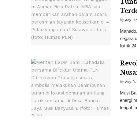
Tunta
Terd
by
Ady Pu
Manado,
negara 
listrik 2
Revol
Nusa
by
Ady Pu
Musi Ba
energi n
tengah 