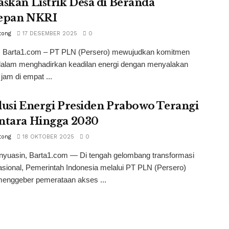
skan Listrik Desa di Beranda
epan NKRI
tong
17 DESEMBER 2025
0
 Barta1.com – PT PLN (Persero) mewujudkan komitmen
dalam menghadirkan keadilan energi dengan menyalakan
4 jam di empat ...
usi Energi Presiden Prabowo Terangi
ntara Hingga 2030
tong
18 OKTOBER 2025
0
nyuasin, Barta1.com — Di tengah gelombang transformasi
asional, Pemerintah Indonesia melalui PT PLN (Persero)
menggeber pemerataan akses ...