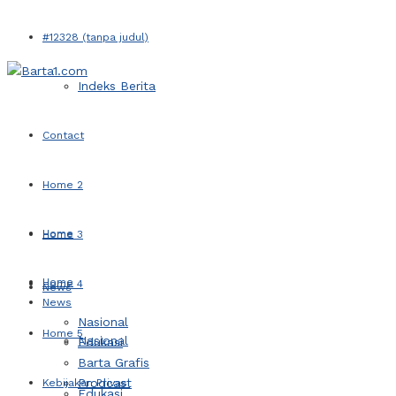
#12328 (tanpa judul)
Indeks Berita
Contact
Home 2
Home
Home 3
Home
Home 4
News
News
Nasional
Home 5
Nasional
Edukasi
Barta Grafis
Prodcast
Kebijakan Privasi
Edukasi