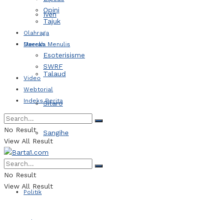
Opini
Iven
Tajuk
Olahraga
Daerah
Mereka Menulis
Esoterisisme
SWRF
Talaud
Video
Webtorial
Indeks Berita
Sitaro
No Result
Sangihe
View All Result
Kotamobagu
No Result
View All Result
Politik