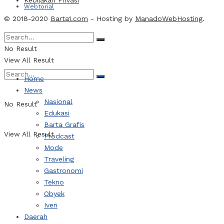
Kebijakan Privasi
Webtorial
© 2018-2020
Barta1.com
- Hosting by
ManadoWebHosting
.
Indeks Berita
No Result
View All Result
Home
News
Nasional
No Result
Edukasi
Barta Grafis
View All Result
Prodcast
Mode
Traveling
Gastronomi
Tekno
Obyek
Iven
Daerah