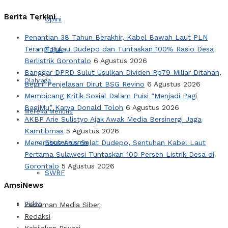
Berita Terkini
Opini
Penantian 38 Tahun Berakhir, Kabel Bawah Laut PLN
Terangi Pulau Dudepo dan Tuntaskan 100% Rasio Desa
Tajuk
Berlistrik Gorontalo
6 Agustus 2026
Banggar DPRD Sulut Usulkan Dividen Rp79 Miliar Ditahan,
Olahraga
Begini Penjelasan Dirut BSG Revino
6 Agustus 2026
Membicang Kritik Sosial Dalam Puisi “Menjadi Pagi
BagiMu” Karya Donald Toloh
6 Agustus 2026
Mereka Menulis
AKBP Arie Sulistyo Ajak Awak Media Bersinergi Jaga
Kamtibmas
5 Agustus 2026
Esoterisisme
Menembus Arus Selat Dudepo, Sentuhan Kabel Laut
Pertama Sulawesi Tuntaskan 100 Persen Listrik Desa di
Gorontalo
5 Agustus 2026
SWRF
AmsiNews
Video
Pedoman Media Siber
Redaksi