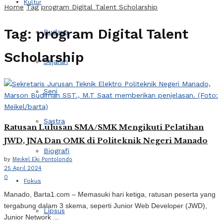
Kultur
Home
Tag
program Digital Talent Scholarship
Tag:
program Digital Talent
Budaya
Scholarship
Sejarah
Seni
Sastra
Ratusan Lulusan SMA/SMK Mengikuti Pelatihan
JWD, JNA Dan OMK di Politeknik Negeri Manado
Biografi
by
Meikel Eki Pontolondo
25 April 2024
0
Fokus
Manado, Barta1.com – Memasuki hari ketiga, ratusan peserta yang
tergabung dalam 3 skema, seperti Junior Web Developer (JWD),
Lipsus
Junior Network ...