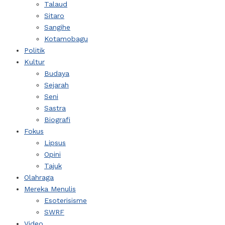
Talaud
Sitaro
Sangihe
Kotamobagu
Politik
Kultur
Budaya
Sejarah
Seni
Sastra
Biografi
Fokus
Lipsus
Opini
Tajuk
Olahraga
Mereka Menulis
Esoterisisme
SWRF
Video