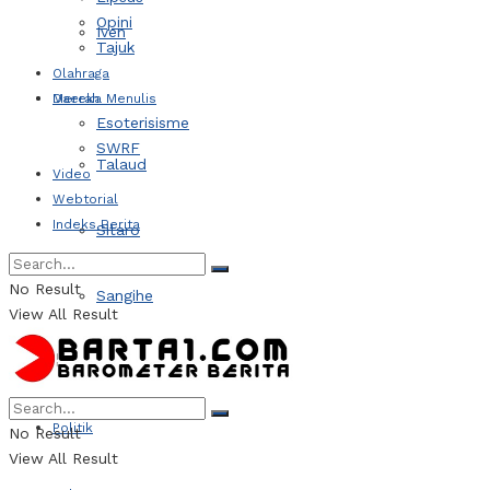
Opini
Iven
Tajuk
Olahraga
Daerah
Mereka Menulis
Esoterisisme
SWRF
Talaud
Video
Webtorial
Indeks Berita
Sitaro
No Result
Sangihe
View All Result
Kotamobagu
Politik
No Result
View All Result