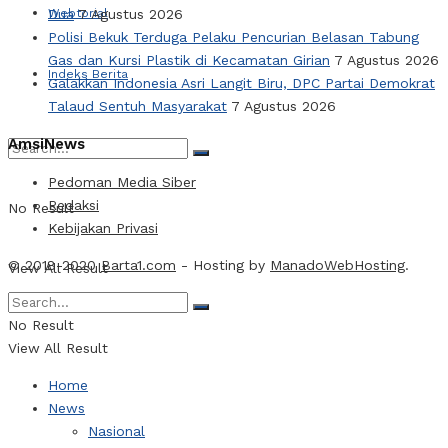
Dua
7 Agustus 2026
Webtorial
Polisi Bekuk Terduga Pelaku Pencurian Belasan Tabung
Gas dan Kursi Plastik di Kecamatan Girian
7 Agustus 2026
Indeks Berita
Galakkan Indonesia Asri Langit Biru, DPC Partai Demokrat
Talaud Sentuh Masyarakat
7 Agustus 2026
AmsiNews
Pedoman Media Siber
Redaksi
No Result
Kebijakan Privasi
© 2018-2020
Barta1.com
- Hosting by
ManadoWebHosting
.
View All Result
No Result
View All Result
Home
News
Nasional