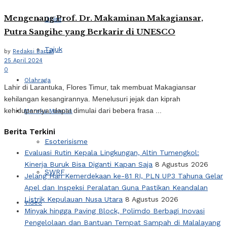
Mengenang Prof. Dr. Makaminan Makagiansar,
Opini
Putra Sangihe yang Berkarir di UNESCO
Tajuk
by
Redaksi Barta1
25 April 2024
0
Olahraga
Lahir di Larantuka, Flores Timur, tak membuat Makagiansar
kehilangan kesangirannya. Menelusuri jejak dan kiprah
kehidupannya, dapat dimulai dari bebera frasa ...
Mereka Menulis
Berita Terkini
Esoterisisme
Evaluasi Rutin Kepala Lingkungan, Altin Tumengkol:
Kinerja Buruk Bisa Diganti Kapan Saja
8 Agustus 2026
SWRF
Jelang Hari Kemerdekaan ke-81 RI, PLN UP3 Tahuna Gelar
Apel dan Inspeksi Peralatan Guna Pastikan Keandalan
Listrik Kepulauan Nusa Utara
8 Agustus 2026
Video
Minyak hingga Paving Block, Polimdo Berbagi Inovasi
Pengelolaan dan Bantuan Tempat Sampah di Malalayang