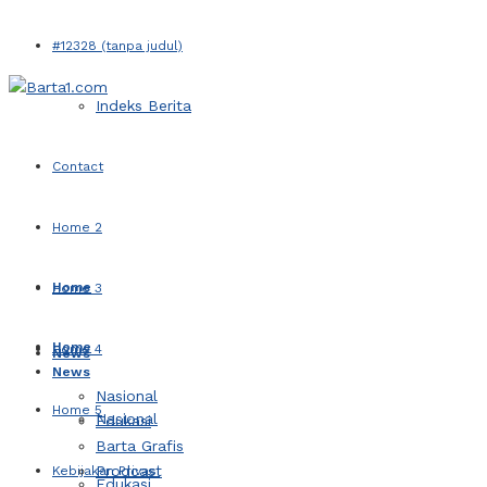
#12328 (tanpa judul)
Indeks Berita
Contact
Home 2
Home
Home 3
Home
Home 4
News
News
Nasional
Home 5
Nasional
Edukasi
Barta Grafis
Prodcast
Kebijakan Privasi
Edukasi