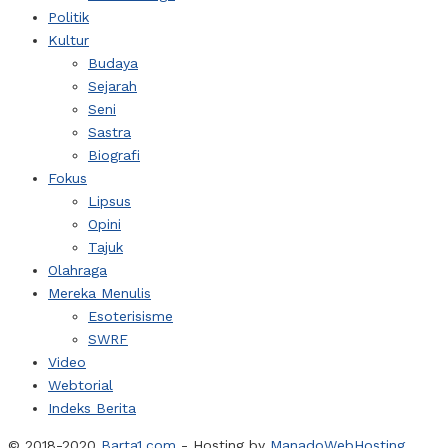
Politik
Kultur
Budaya
Sejarah
Seni
Sastra
Biografi
Fokus
Lipsus
Opini
Tajuk
Olahraga
Mereka Menulis
Esoterisisme
SWRF
Video
Webtorial
Indeks Berita
© 2018-2020
Barta1.com
- Hosting by
ManadoWebHosting
.