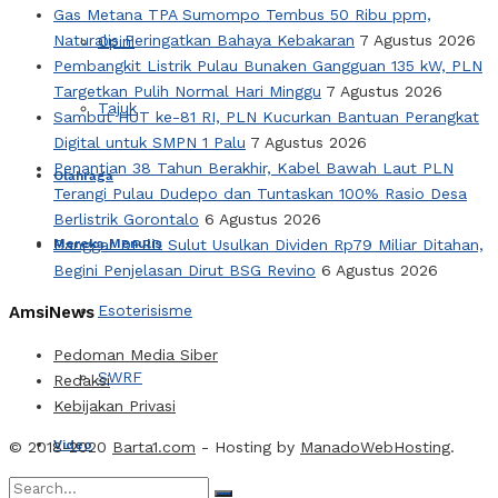
Gas Metana TPA Sumompo Tembus 50 Ribu ppm,
Naturalis Peringatkan Bahaya Kebakaran
7 Agustus 2026
Opini
Pembangkit Listrik Pulau Bunaken Gangguan 135 kW, PLN
Targetkan Pulih Normal Hari Minggu
7 Agustus 2026
Tajuk
Sambut HUT ke-81 RI, PLN Kucurkan Bantuan Perangkat
Digital untuk SMPN 1 Palu
7 Agustus 2026
Penantian 38 Tahun Berakhir, Kabel Bawah Laut PLN
Olahraga
Terangi Pulau Dudepo dan Tuntaskan 100% Rasio Desa
Berlistrik Gorontalo
6 Agustus 2026
Mereka Menulis
Banggar DPRD Sulut Usulkan Dividen Rp79 Miliar Ditahan,
Begini Penjelasan Dirut BSG Revino
6 Agustus 2026
Esoterisisme
AmsiNews
Pedoman Media Siber
SWRF
Redaksi
Kebijakan Privasi
Video
© 2018-2020
Barta1.com
- Hosting by
ManadoWebHosting
.