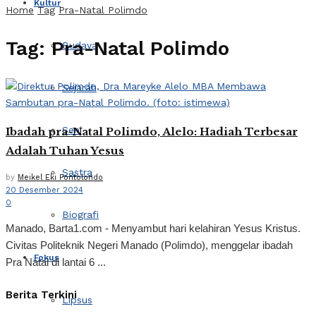
Kultur
Home
Tag
Pra-Natal Polimdo
Tag:
Pra-Natal Polimdo
Budaya
Sejarah
Seni
Ibadah pra-Natal Polimdo, Alelo: Hadiah Terbesar
Adalah Tuhan Yesus
Sastra
by
Meikel Eki Pontolondo
20 Desember 2024
0
Biografi
Manado, Barta1.com - Menyambut hari kelahiran Yesus Kristus.
Civitas Politeknik Negeri Manado (Polimdo), menggelar ibadah
Fokus
Pra Natal di lantai 6 ...
Berita Terkini
Lipsus