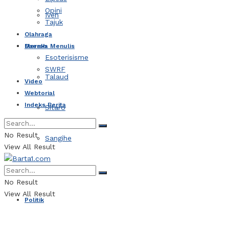
Opini
Iven
Tajuk
Olahraga
Daerah
Mereka Menulis
Esoterisisme
SWRF
Talaud
Video
Webtorial
Indeks Berita
Sitaro
No Result
Sangihe
View All Result
Kotamobagu
No Result
View All Result
Politik