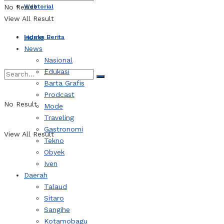
Webtorial
No Result
View All Result
Home
Indeks Berita
News
Nasional
Edukasi
Barta Grafis
Prodcast
No Result
Mode
Traveling
Gastronomi
View All Result
Tekno
Obyek
Iven
Daerah
Talaud
Sitaro
Sangihe
Kotamobagu