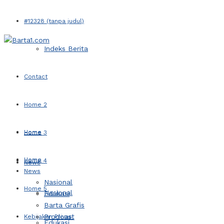
#12328 (tanpa judul)
Indeks Berita
Contact
Home 2
Home
Home 3
Home
Home 4
News
News
Nasional
Home 5
Nasional
Edukasi
Barta Grafis
Prodcast
Kebijakan Privasi
Edukasi