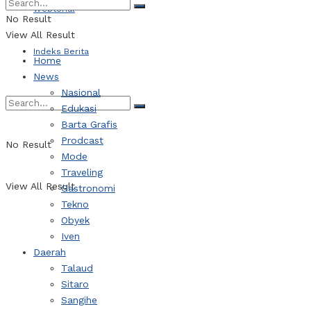
Webtorial
No Result
View All Result
Indeks Berita
Home
News
Nasional
Edukasi
Barta Grafis
Prodcast
No Result
Mode
Traveling
View All Result
Gastronomi
Tekno
Obyek
Iven
Daerah
Talaud
Sitaro
Sangihe