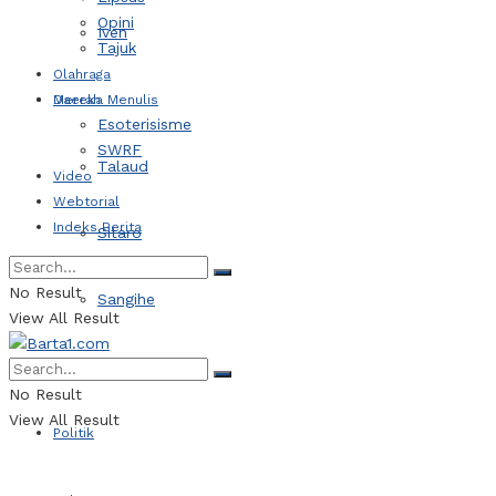
Opini
Iven
Tajuk
Olahraga
Daerah
Mereka Menulis
Esoterisisme
SWRF
Talaud
Video
Webtorial
Indeks Berita
Sitaro
No Result
Sangihe
View All Result
Kotamobagu
No Result
View All Result
Politik