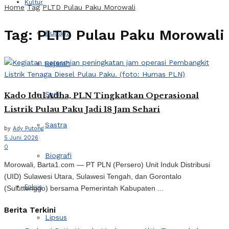
Kultur
Home
Tag
PLTD Pulau Paku Morowali
Tag:
PLTD Pulau Paku Morowali
Budaya
Sejarah
Seni
Kado Idul Adha, PLN Tingkatkan Operasional
Listrik Pulau Paku Jadi 18 Jam Sehari
Sastra
by
Ady Putong
5 Juni 2026
0
Biografi
Morowali, Barta1.com — PT PLN (Persero) Unit Induk Distribusi
(UID) Sulawesi Utara, Sulawesi Tengah, dan Gorontalo
Fokus
(Suluttenggo) bersama Pemerintah Kabupaten ...
Berita Terkini
Lipsus