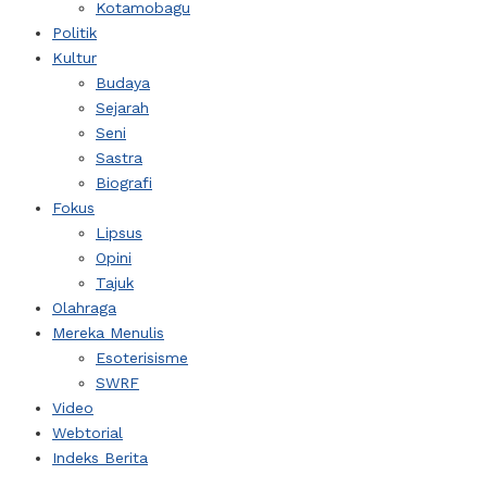
Kotamobagu
Politik
Kultur
Budaya
Sejarah
Seni
Sastra
Biografi
Fokus
Lipsus
Opini
Tajuk
Olahraga
Mereka Menulis
Esoterisisme
SWRF
Video
Webtorial
Indeks Berita