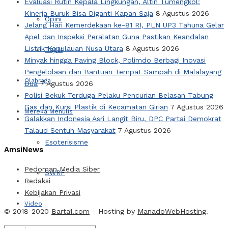
Evaluasi Rutin Kepala Lingkungan, Altin Tumengkol:
Kinerja Buruk Bisa Diganti Kapan Saja
8 Agustus 2026
Opini
Jelang Hari Kemerdekaan ke-81 RI, PLN UP3 Tahuna Gelar
Apel dan Inspeksi Peralatan Guna Pastikan Keandalan
Listrik Kepulauan Nusa Utara
8 Agustus 2026
Tajuk
Minyak hingga Paving Block, Polimdo Berbagi Inovasi
Pengelolaan dan Bantuan Tempat Sampah di Malalayang
Olahraga
Dua
7 Agustus 2026
Polisi Bekuk Terduga Pelaku Pencurian Belasan Tabung
Gas dan Kursi Plastik di Kecamatan Girian
7 Agustus 2026
Mereka Menulis
Galakkan Indonesia Asri Langit Biru, DPC Partai Demokrat
Talaud Sentuh Masyarakat
7 Agustus 2026
Esoterisisme
AmsiNews
Pedoman Media Siber
SWRF
Redaksi
Kebijakan Privasi
Video
© 2018-2020
Barta1.com
- Hosting by
ManadoWebHosting
.