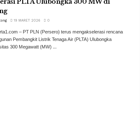
lerasi PLTA Ulubongka 300 MW di
eng
tong
19 MARET 2026
0
arta1.com – PT PLN (Persero) terus mengakselerasi rencana
unan Pembangkit Listrik Tenaga Air (PLTA) Ulubongka
itas 300 Megawatt (MW) ...