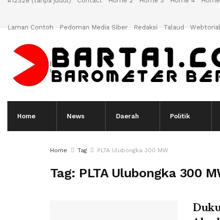
#12328 (tanpa judul)
Contact
Home 2
Home 3
Home 4
Home
Laman Contoh
Pedoman Media Siber
Redaksi
Talaud
Webtoria
Home
News
Daerah
Politik
Home
Tag
PLTA Ulubongka 300 MW
Tag:
PLTA Ulubongka 300 
Dukun