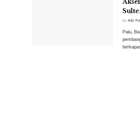
Akse
Sult
by
Ady Pu
Palu, B
pembang
berkapas