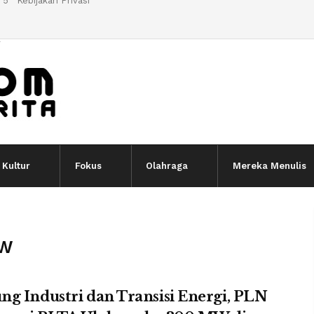
 5
Kebijakan Privasi
l
Kultur
Fokus
Olahraga
Mereka Menulis
MW
g Industri dan Transisi Energi, PLN