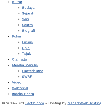
Kultur
Budaya
Sejarah
Seni
Sastra
Biografi
Fokus
Lipsus
Opini
Tajuk
Olahraga
Mereka Menulis
Esoterisisme
SWRF
Video
Webtorial
Indeks Berita
© 2018-2020
Barta1.com
- Hosting by
ManadoWebHosting
.