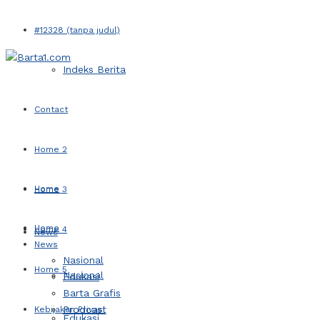
#12328 (tanpa judul)
Indeks Berita
Contact
Home 2
Home
Home 3
Home
Home 4
News
News
Nasional
Home 5
Nasional
Edukasi
Barta Grafis
Prodcast
Kebijakan Privasi
Edukasi