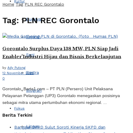
Kultur
Home
Tag
PLN REC Gorontalo
Tag:
PLN REC Gorontalo
Budaya
Sejarah
Gorontalo Surplus Daya 138 MW, PLN Siap Jadi
Seni
Enabler Industri Hijau dan Bisnis Berkelanjutan
by
Ady Putong
Sastra
12 November 2025
0
Gorontalo, Barta1.com – PT PLN (Persero) Unit Pelaksana
Biografi
Pelayanan Pelanggan (UP3) Gorontalo menegaskan posisinya
sebagai mitra utama pertumbuhan ekonomi regional. ...
Fokus
Berita Terkini
Lipsus
Banggar DPRD Sulut Soroti Kinerja SKPD dan