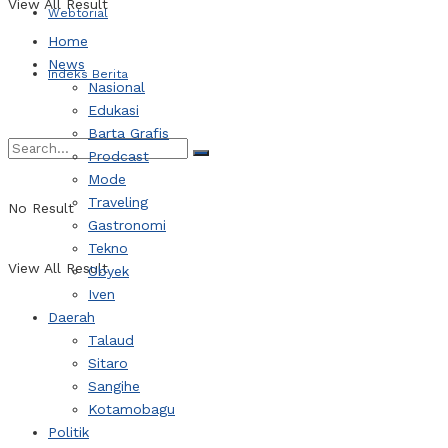
View All Result
Webtorial
Home
News
Indeks Berita
Nasional
Edukasi
Barta Grafis
Prodcast
Mode
Traveling
No Result
Gastronomi
Tekno
View All Result
Obyek
Iven
Daerah
Talaud
Sitaro
Sangihe
Kotamobagu
Politik