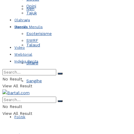
Opini
Iven
Tajuk
Olahraga
Daerah
Mereka Menulis
Esoterisisme
SWRF
Talaud
Video
Webtorial
Indeks Berita
Sitaro
No Result
Sangihe
View All Result
Kotamobagu
No Result
View All Result
Politik