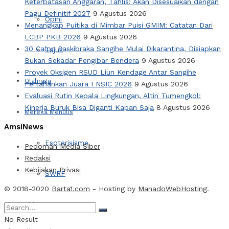
Keterbatasan Anggaran, Tahlis: Akan Disesuaikan dengan
Pagu Definitif 2027
9 Agustus 2026
Opini
Menangkap Puitika di Mimbar Puisi GMIM: Catatan Dari
LCBP PKB 2026
9 Agustus 2026
30 Calon Paskibraka Sangihe Mulai Dikarantina, Disiapkan
Tajuk
Bukan Sekadar Pengibar Bendera
9 Agustus 2026
Proyek Oksigen RSUD Liun Kendage Antar Sangihe
Olahraga
Pertahankan Juara I NSIC 2026
9 Agustus 2026
Evaluasi Rutin Kepala Lingkungan, Altin Tumengkol:
Kinerja Buruk Bisa Diganti Kapan Saja
8 Agustus 2026
Mereka Menulis
AmsiNews
Esoterisisme
Pedoman Media Siber
Redaksi
Kebijakan Privasi
SWRF
© 2018-2020
Barta1.com
- Hosting by
ManadoWebHosting
.
Video
No Result