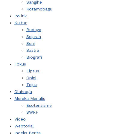
Sangihe
Kotamobagu
Politik
Kultur
Budaya
Sejarah
Seni
Sastra
Biografi
Fokus
Lipsus
Opini
Tajuk
Olahraga
Mereka Menulis
Esoterisisme
SWRF
Video
Webtorial
Indeks Berita