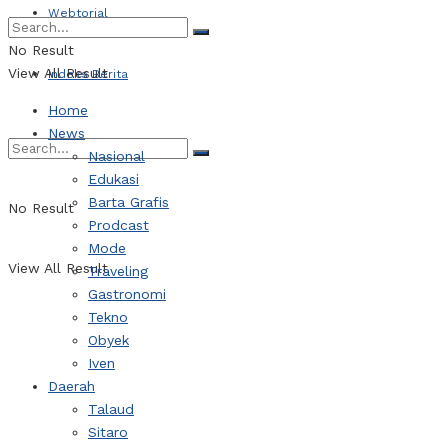
Webtorial
No Result
View All Result
Indeks Berita
Home
News
Nasional
Edukasi
Barta Grafis
No Result
Prodcast
Mode
View All Result
Traveling
Gastronomi
Tekno
Obyek
Iven
Daerah
Talaud
Sitaro