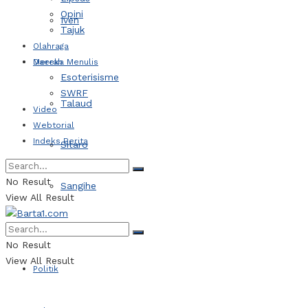
Opini
Iven
Tajuk
Olahraga
Daerah
Mereka Menulis
Esoterisisme
SWRF
Talaud
Video
Webtorial
Indeks Berita
Sitaro
No Result
Sangihe
View All Result
Kotamobagu
No Result
View All Result
Politik