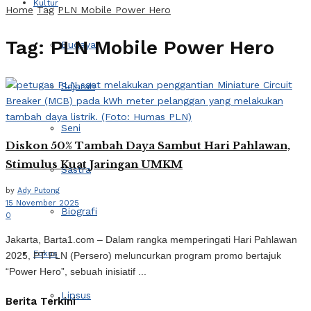
Kultur
Home
Tag
PLN Mobile Power Hero
Tag:
PLN Mobile Power Hero
Budaya
Sejarah
Seni
Diskon 50% Tambah Daya Sambut Hari Pahlawan,
Stimulus Kuat Jaringan UMKM
Sastra
by
Ady Putong
15 November 2025
Biografi
0
Jakarta, Barta1.com – Dalam rangka memperingati Hari Pahlawan
Fokus
2025, PT PLN (Persero) meluncurkan program promo bertajuk
“Power Hero”, sebuah inisiatif ...
Lipsus
Berita Terkini