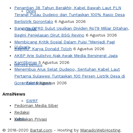
Penantian 38 Tahun Berakhir, Kabel Bawah Laut PLN
Opini
Terangi Pulau Dudepo dan Tuntaskan 100% Rasio Desa
Berlistrik Gorontalo
6 Agustus 2026
Banggar DPRD Sulut Usulkan Dividen Rp79 Miliar Ditahan,
Tajuk
Begini Penjelasan Dirut BSG Revino
6 Agustus 2026
Membicang Kritik Sosial Dalam Puisi “Menjadi Pagi
Olahraga
BagiMu” Karya Donald Toloh
6 Agustus 2026
AKBP Arie Sulistyo Ajak Awak Media Bersinergi Jaga
Kamtibmas
5 Agustus 2026
Mereka Menulis
Menembus Arus Selat Dudepo, Sentuhan Kabel Laut
Pertama Sulawesi Tuntaskan 100 Persen Listrik Desa di
Gorontalo
Esoterisisme
5 Agustus 2026
AmsiNews
SWRF
Pedoman Media Siber
Redaksi
Video
Kebijakan Privasi
© 2018-2020
Barta1.com
- Hosting by
ManadoWebHosting
.