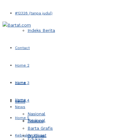
#12328 (tanpa judul)
Indeks Berita
Contact
Home 2
Home
Home 3
Home
Home 4
News
News
Nasional
Home 5
Nasional
Edukasi
Barta Grafis
Prodcast
Kebijakan Privasi
Edukasi