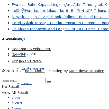
Evaluasi Rutin Kepala Lingkungan, Altin Tumengkol: Ki
Opini
Jelang Hari Kemerdekaan ke-81 RI, PLN UP3 Tahuna G
Minyak hingga Paving Block, Polimdo Berbagi Inovas
Polisi Bekuk Terduga Pelaku Pencurian Belasan Tabung
Tajuk
Galakkan Indonesia Asri Langit Biru, DPC Partai Dem
AmsiNews
Olahraga
Pedoman Media Siber
Mereka Menulis
Redaksi
Kebijakan Privasi
Esoterisisme
© 2018-2020
Barta1.com
- Hosting by
ManadoWebHosting
.
SWRF
No Result
View All Result
Video
Home
News