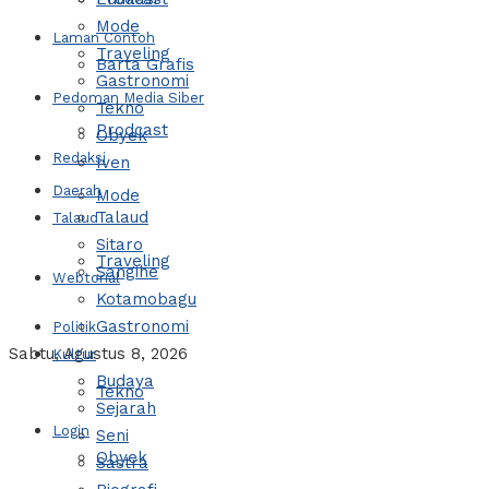
Mode
Laman Contoh
Traveling
Barta Grafis
Gastronomi
Pedoman Media Siber
Tekno
Prodcast
Obyek
Redaksi
Iven
Daerah
Mode
Talaud
Talaud
Sitaro
Traveling
Sangihe
Webtorial
Kotamobagu
Gastronomi
Politik
Sabtu, Agustus 8, 2026
Kultur
Budaya
Tekno
Sejarah
Login
Seni
Obyek
Sastra