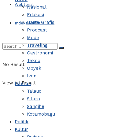
Webtorial
Nasional
Edukasi
Barta Grafis
Indeks Berita
Prodcast
Mode
Traveling
Gastronomi
Tekno
No Result
Obyek
Iven
View All Result
Daerah
Talaud
Sitaro
Sangihe
Kotamobagu
Politik
Kultur