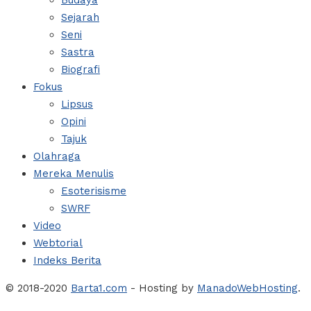
Budaya
Sejarah
Seni
Sastra
Biografi
Fokus
Lipsus
Opini
Tajuk
Olahraga
Mereka Menulis
Esoterisisme
SWRF
Video
Webtorial
Indeks Berita
© 2018-2020
Barta1.com
- Hosting by
ManadoWebHosting
.