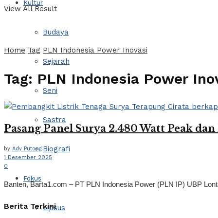
Kultur
View All Result
Budaya
Home
Tag
PLN Indonesia Power Inovasi
Sejarah
Tag:
PLN Indonesia Power Ino
Seni
Sastra
Pasang Panel Surya 2.480 Watt Peak da
Biografi
by
Ady Putong
1 Desember 2025
0
Fokus
Banten, Barta1.com – PT PLN Indonesia Power (PLN IP) UBP Lontar
Berita Terkini
Lipsus