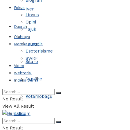
Biografi
Fokus
Iven
Lipsus
Opini
Daerah
Tajuk
Olahraga
Talaud
Mereka Menulis
Esoterisisme
SWRF
Sitaro
Video
Webtorial
Sangihe
Indeks Berita
Kotamobagu
No Result
View All Result
Politik
No Result