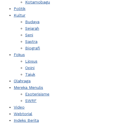
Kotamobagu
Politik
Kultur
Budaya
Sejarah
Seni
Sastra
Biografi
Fokus
Lipsus
Opini
Tajuk
Olahraga
Mereka Menulis
Esoterisisme
SWRF
Video
Webtorial
Indeks Berita