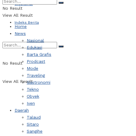
Webtorial
No Result
View All Result
Indeks Berita
Home
News
Nasional
Edukasi
Barta Grafis
Prodcast
No Result
Mode
Traveling
View All Result
Gastronomi
Tekno
Obyek
Iven
Daerah
Talaud
Sitaro
Sangihe