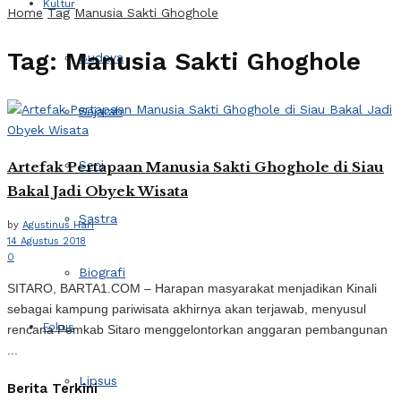
Kultur
Home
Tag
Manusia Sakti Ghoghole
Tag:
Manusia Sakti Ghoghole
Budaya
Sejarah
Seni
Artefak Pertapaan Manusia Sakti Ghoghole di Siau
Bakal Jadi Obyek Wisata
Sastra
by
Agustinus Hari
14 Agustus 2018
0
Biografi
SITARO, BARTA1.COM – Harapan masyarakat menjadikan Kinali
sebagai kampung pariwisata akhirnya akan terjawab, menyusul
Fokus
rencana Pemkab Sitaro menggelontorkan anggaran pembangunan
...
Lipsus
Berita Terkini