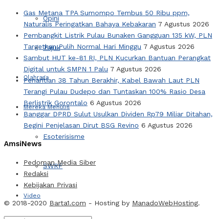
Gas Metana TPA Sumompo Tembus 50 Ribu ppm,
Opini
Naturalis Peringatkan Bahaya Kebakaran
7 Agustus 2026
Pembangkit Listrik Pulau Bunaken Gangguan 135 kW, PLN
Targetkan Pulih Normal Hari Minggu
7 Agustus 2026
Tajuk
Sambut HUT ke-81 RI, PLN Kucurkan Bantuan Perangkat
Digital untuk SMPN 1 Palu
7 Agustus 2026
Olahraga
Penantian 38 Tahun Berakhir, Kabel Bawah Laut PLN
Terangi Pulau Dudepo dan Tuntaskan 100% Rasio Desa
Berlistrik Gorontalo
6 Agustus 2026
Mereka Menulis
Banggar DPRD Sulut Usulkan Dividen Rp79 Miliar Ditahan,
Begini Penjelasan Dirut BSG Revino
6 Agustus 2026
Esoterisisme
AmsiNews
Pedoman Media Siber
SWRF
Redaksi
Kebijakan Privasi
Video
© 2018-2020
Barta1.com
- Hosting by
ManadoWebHosting
.