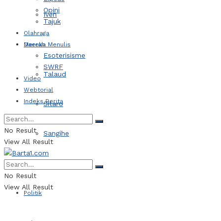
Opini
Iven
Tajuk
Olahraga
Daerah
Mereka Menulis
Esoterisisme
SWRF
Talaud
Video
Webtorial
Indeks Berita
Sitaro
No Result
Sangihe
View All Result
Kotamobagu
No Result
View All Result
Politik