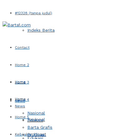
#12328 (tanpa judul)
Indeks Berita
Contact
Home 2
Home
Home 3
Home
Home 4
News
News
Nasional
Home 5
Nasional
Edukasi
Barta Grafis
Prodcast
Kebijakan Privasi
Edukasi