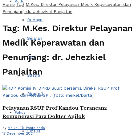
Kultur
Home
Tag
M.Kes. Direktur Pelayanan Medik Keperawatan dan
Penunjang: dr. Jehezkiel Panjaitan
Budaya
Tag:
M.Kes. Direktur Pelayanan
Sejarah
Medik Keperawatan dan
Penunjang: dr. Jehezkiel
Seni
Panjaitan
Sastra
Biografi
Pelayanan RSUP Prof Kandou Terancam:
Fokus
Remunerasi Para Dokter Anjlok
by
Meikel Eki Pontolondo
Lipsus
17 Desember 2024