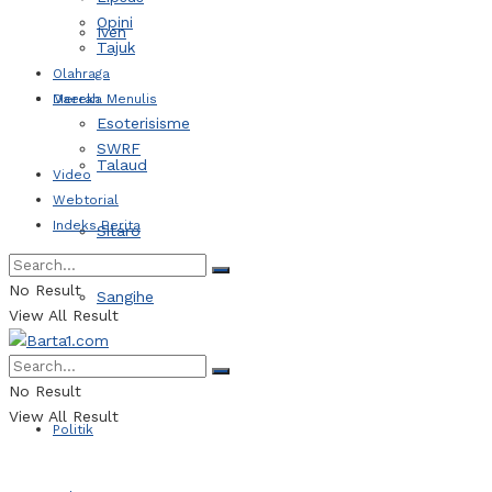
Opini
Iven
Tajuk
Olahraga
Daerah
Mereka Menulis
Esoterisisme
SWRF
Talaud
Video
Webtorial
Indeks Berita
Sitaro
No Result
Sangihe
View All Result
Kotamobagu
No Result
View All Result
Politik