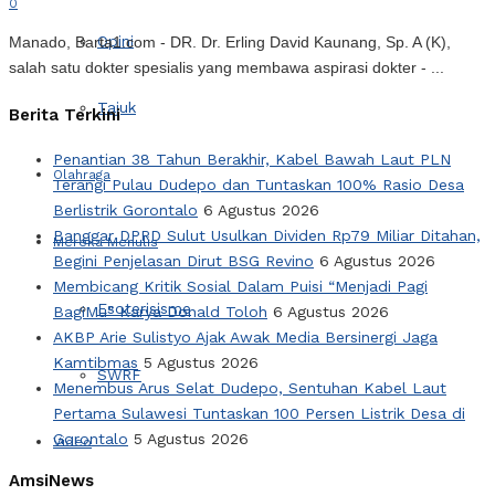
0
Opini
Manado, Barta1.com - DR. Dr. Erling David Kaunang, Sp. A (K),
salah satu dokter spesialis yang membawa aspirasi dokter - ...
Tajuk
Berita Terkini
Penantian 38 Tahun Berakhir, Kabel Bawah Laut PLN
Olahraga
Terangi Pulau Dudepo dan Tuntaskan 100% Rasio Desa
Berlistrik Gorontalo
6 Agustus 2026
Banggar DPRD Sulut Usulkan Dividen Rp79 Miliar Ditahan,
Mereka Menulis
Begini Penjelasan Dirut BSG Revino
6 Agustus 2026
Membicang Kritik Sosial Dalam Puisi “Menjadi Pagi
Esoterisisme
BagiMu” Karya Donald Toloh
6 Agustus 2026
AKBP Arie Sulistyo Ajak Awak Media Bersinergi Jaga
Kamtibmas
5 Agustus 2026
SWRF
Menembus Arus Selat Dudepo, Sentuhan Kabel Laut
Pertama Sulawesi Tuntaskan 100 Persen Listrik Desa di
Gorontalo
5 Agustus 2026
Video
AmsiNews