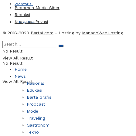
Webtorial
Pedoman Media Siber
Redaksi
Kebijakan Privasi
Indeks Berita
© 2018-2020
Barta1.com
- Hosting by
ManadoWebHosting
.
No Result
View All Result
No Result
Home
News
View All Result
Nasional
Edukasi
Barta Grafis
Prodcast
Mode
Traveling
Gastronomi
Tekno