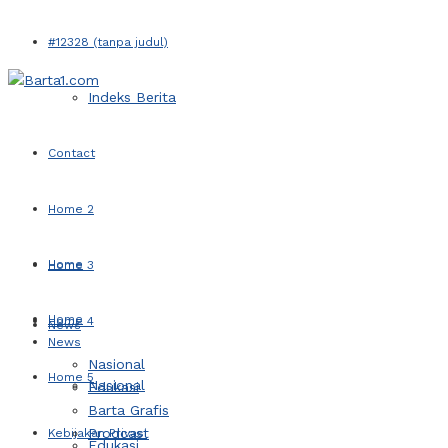
#12328 (tanpa judul)
Indeks Berita
Contact
Home 2
Home
Home 3
Home
Home 4
News
News
Nasional
Home 5
Nasional
Edukasi
Barta Grafis
Prodcast
Kebijakan Privasi
Edukasi