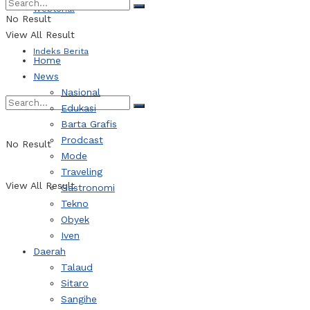
Webtorial
No Result
View All Result
Indeks Berita
Home
News
Nasional
Edukasi
Barta Grafis
Prodcast
No Result
Mode
Traveling
View All Result
Gastronomi
Tekno
Obyek
Iven
Daerah
Talaud
Sitaro
Sangihe