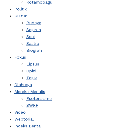
Kotamobagu
Politik
Kultur
Budaya
Sejarah
Seni
Sastra
Biografi
Fokus
Lipsus
Opini
Tajuk
Olahraga
Mereka Menulis
Esoterisisme
SWRF
Video
Webtorial
Indeks Berita