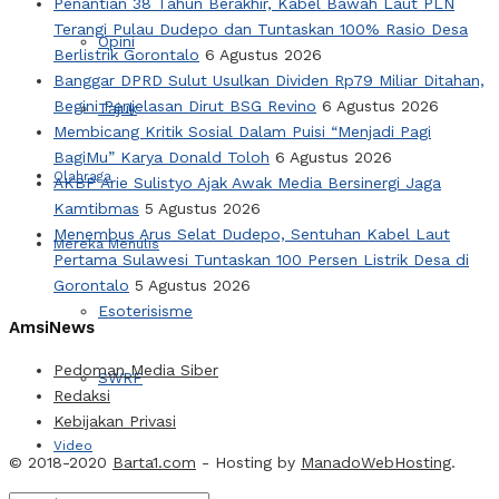
Penantian 38 Tahun Berakhir, Kabel Bawah Laut PLN
Terangi Pulau Dudepo dan Tuntaskan 100% Rasio Desa
Opini
Berlistrik Gorontalo
6 Agustus 2026
Banggar DPRD Sulut Usulkan Dividen Rp79 Miliar Ditahan,
Begini Penjelasan Dirut BSG Revino
6 Agustus 2026
Tajuk
Membicang Kritik Sosial Dalam Puisi “Menjadi Pagi
BagiMu” Karya Donald Toloh
6 Agustus 2026
Olahraga
AKBP Arie Sulistyo Ajak Awak Media Bersinergi Jaga
Kamtibmas
5 Agustus 2026
Menembus Arus Selat Dudepo, Sentuhan Kabel Laut
Mereka Menulis
Pertama Sulawesi Tuntaskan 100 Persen Listrik Desa di
Gorontalo
5 Agustus 2026
Esoterisisme
AmsiNews
Pedoman Media Siber
SWRF
Redaksi
Kebijakan Privasi
Video
© 2018-2020
Barta1.com
- Hosting by
ManadoWebHosting
.