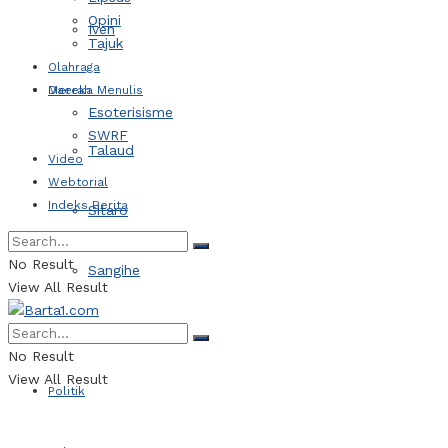
Opini
Iven
Tajuk
Olahraga
Daerah
Mereka Menulis
Esoterisisme
SWRF
Talaud
Video
Webtorial
Indeks Berita
Sitaro
No Result
Sangihe
View All Result
Kotamobagu
No Result
View All Result
Politik