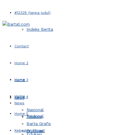
#12328 (tanpa judul)
Indeks Berita
Contact
Home 2
Home
Home 3
Home
Home 4
News
News
Nasional
Home 5
Nasional
Edukasi
Barta Grafis
Prodcast
Kebijakan Privasi
Edukasi