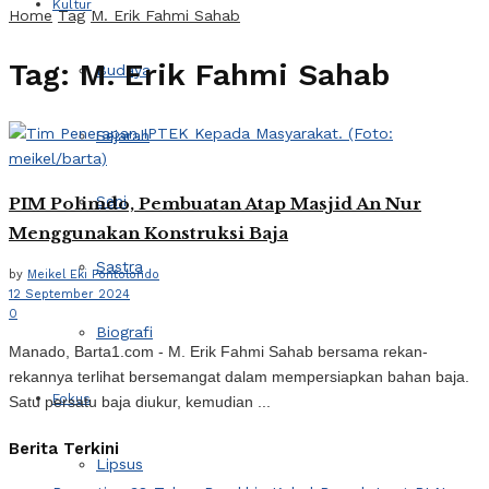
Kultur
Home
Tag
M. Erik Fahmi Sahab
Tag:
M. Erik Fahmi Sahab
Budaya
Sejarah
Seni
PIM Polimdo, Pembuatan Atap Masjid An Nur
Menggunakan Konstruksi Baja
Sastra
by
Meikel Eki Pontolondo
12 September 2024
0
Biografi
Manado, Barta1.com - M. Erik Fahmi Sahab bersama rekan-
rekannya terlihat bersemangat dalam mempersiapkan bahan baja.
Fokus
Satu persatu baja diukur, kemudian ...
Berita Terkini
Lipsus