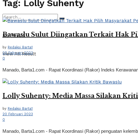
Tag:
Lolly Suhenty
Bawaslu Sulut Diingatkan Terkait Hak P
No Result
by
Redaksi Barta1
20 Februari 2023
View All Result
0
Manado, Barta1.com - Rapat Koordinasi (Rakor) Indeks Kerawanan Pe
Lolly Suhenty: Media Massa Silakan Krit
by
Redaksi Barta1
20 Februari 2023
0
Manado, Barta1.com - Rapat Koordinasi (Rakor) penguatan kelem