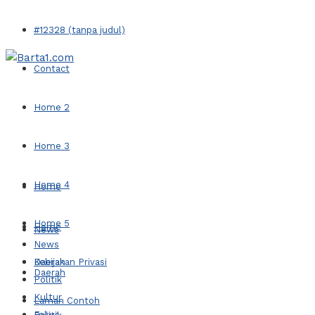
#12328 (tanpa judul)
Contact
Home 2
Home 3
Home 4
Home
Home 5
Home
News
News
Kebijakan Privasi
Daerah
Daerah
Politik
Kultur
Laman Contoh
Fokus