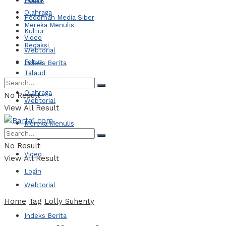
Politik
Olahraga
Pedoman Media Siber
Mereka Menulis
Kultur
Video
Redaksi
Webtorial
Fokus
Indeks Berita
Talaud
Olahraga
No Result
Webtorial
View All Result
Mereka Menulis
Jumat, Agustus 7, 2026
No Result
Video
View All Result
Login
Webtorial
Home
Tag
Lolly Suhenty
Indeks Berita