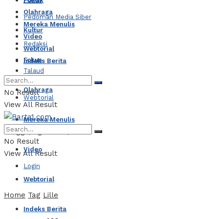
Politik
Olahraga
Pedoman Media Siber
Mereka Menulis
Kultur
Video
Redaksi
Webtorial
Fokus
Indeks Berita
Talaud
Olahraga
No Result
Webtorial
View All Result
Mereka Menulis
Minggu, Agustus 9, 2026
No Result
Video
View All Result
Login
Webtorial
Home
Tag
Lille
Indeks Berita