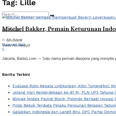
Tag:
Lille
Mitchel Bakker, Pemain Keturunan Indo
No Result
by
Ady Putong
19 Januari 2025
View All Result
0
Jakarta, Barta1.com — Satu nama pemain diaspora yang menyita perh
Berita Terkini
Evaluasi Rutin Kepala Lingkungan, Altin Tumengkol: Ki
Jelang Hari Kemerdekaan ke-81 RI, PLN UP3 Tahuna G
Minyak hingga Paving Block, Polimdo Berbagi Inovas
Polisi Bekuk Terduga Pelaku Pencurian Belasan Tabung
Galakkan Indonesia Asri Langit Biru, DPC Partai Dem