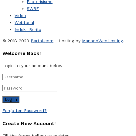
Esoterisisme
SWRF
Video
Webtorial
Indeks Berita
© 2018-2020
Barta1.com
- Hosting by
ManadoWebHosting
.
Welcome Back!
Login to your account below
Forgotten Password?
Create New Account!
Fill the forms bellow to register