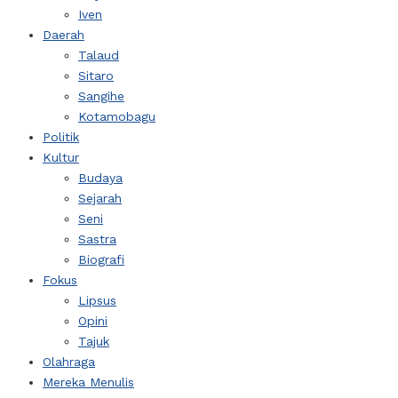
Iven
Daerah
Talaud
Sitaro
Sangihe
Kotamobagu
Politik
Kultur
Budaya
Sejarah
Seni
Sastra
Biografi
Fokus
Lipsus
Opini
Tajuk
Olahraga
Mereka Menulis