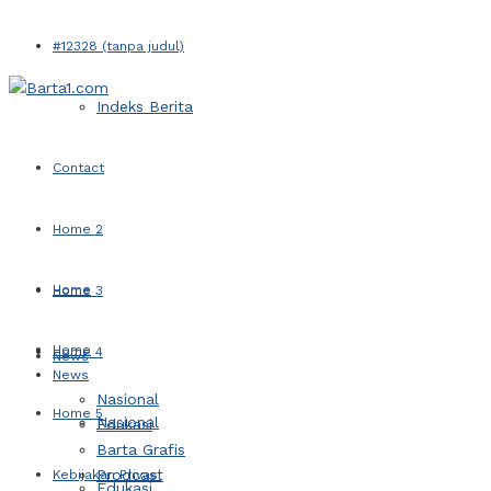
#12328 (tanpa judul)
Indeks Berita
Contact
Home 2
Home
Home 3
Home
Home 4
News
News
Nasional
Home 5
Nasional
Edukasi
Barta Grafis
Prodcast
Kebijakan Privasi
Edukasi