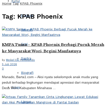
Kultur
Home
Tag
KPAB Phoenix
Tag:
KPAB Phoenix
Budaya
Sejarah
Seni
KMPA Tansa – KPAB Phoenix Berbagi Pucuk Merah
ke Masyarakat Wori, Begini Manfaatnya
Sastra
by
Meikel Eki Pontolondo
5 Juli 2026
0
Biografi
Manado, Barta1.com – Aksi nyata sekelompok anak muda yang
peduli terhadap lingkungan mendapat apresiasi dari masyarakat
Fokus
Desa Wori, Kabupaten Minahasa ...
Lipsus