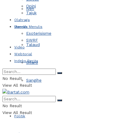
Opini
Iven
Tajuk
Olahraga
Daerah
Mereka Menulis
Esoterisisme
SWRF
Talaud
Video
Webtorial
Indeks Berita
Sitaro
No Result
Sangihe
View All Result
Kotamobagu
No Result
View All Result
Politik