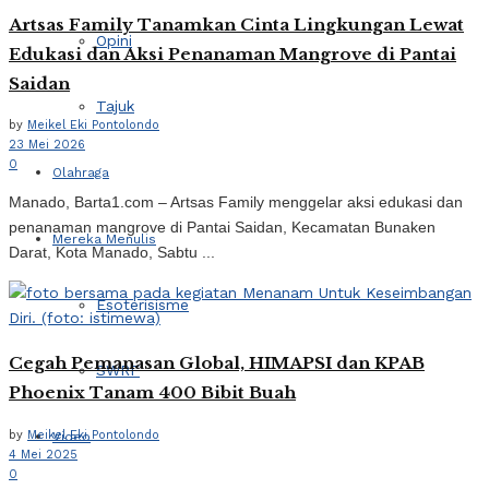
Artsas Family Tanamkan Cinta Lingkungan Lewat
Opini
Edukasi dan Aksi Penanaman Mangrove di Pantai
Saidan
Tajuk
by
Meikel Eki Pontolondo
23 Mei 2026
0
Olahraga
Manado, Barta1.com – Artsas Family menggelar aksi edukasi dan
penanaman mangrove di Pantai Saidan, Kecamatan Bunaken
Mereka Menulis
Darat, Kota Manado, Sabtu ...
Esoterisisme
Cegah Pemanasan Global, HIMAPSI dan KPAB
SWRF
Phoenix Tanam 400 Bibit Buah
by
Meikel Eki Pontolondo
Video
4 Mei 2025
0