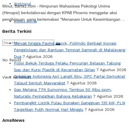
Webtorial
Minut, Barta1.com - Himpunan Mahasiswa Psikologi Unima
(Himapsi) berkolaborasi dengan KPAB Phoenix menggelar aksi
penghijauan yang bertemakan "Menanam Untuk Keseimbangan ...
Indeks Berita
Berita Terkini
Minyak hingga Paving Block, Polimdo Berbagi Inovasi
Pengelolaan dan Bantuan Tempat Sampah di Malalayang
Dua
7 Agustus 2026
No Result
Polisi Bekuk Terduga Pelaku Pencurian Belasan Tabung
Gas dan Kursi Plastik di Kecamatan Girian
7 Agustus 2026
Galakkan Indonesia Asri Langit Biru, DPC Partai Demokrat
View All Result
Talaud Sentuh Masyarakat
7 Agustus 2026
Gas Metana TPA Sumompo Tembus 50 Ribu ppm,
Naturalis Peringatkan Bahaya Kebakaran
7 Agustus 2026
Pembangkit Listrik Pulau Bunaken Gangguan 135 kW, PLN
Targetkan Pulih Normal Hari Minggu
7 Agustus 2026
AmsiNews