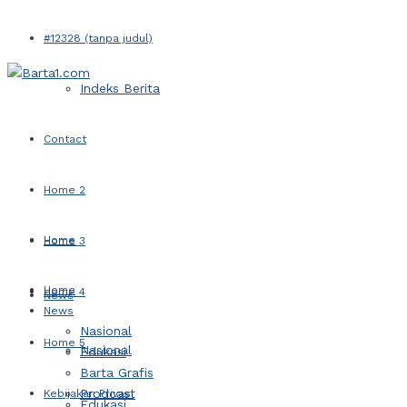
#12328 (tanpa judul)
Indeks Berita
Contact
Home 2
Home
Home 3
Home
Home 4
News
News
Nasional
Home 5
Nasional
Edukasi
Barta Grafis
Prodcast
Kebijakan Privasi
Edukasi