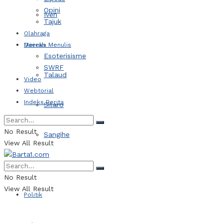
Opini
Iven
Tajuk
Olahraga
Daerah
Mereka Menulis
Esoterisisme
SWRF
Talaud
Video
Webtorial
Indeks Berita
Sitaro
No Result
Sangihe
View All Result
Kotamobagu
No Result
View All Result
Politik