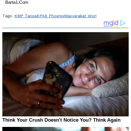
Barta1.Com
Tags:
KMP Tansa
KPAB Phoenix
Masyarakat Wori