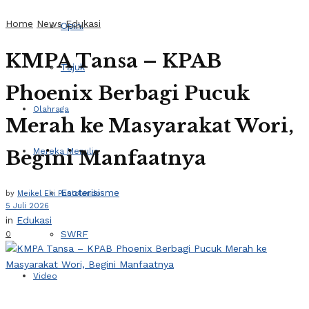
Home
News
Edukasi
Opini
KMPA Tansa – KPAB
Tajuk
Phoenix Berbagi Pucuk
Olahraga
Merah ke Masyarakat Wori,
Begini Manfaatnya
Mereka Menulis
Esoterisisme
by
Meikel Eki Pontolondo
5 Juli 2026
in
Edukasi
SWRF
0
Video