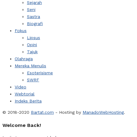
Sejarah
Seni
Sastra
Biografi
Fokus
Lipsus
Opini
Tajuk
Olahraga
Mereka Menulis
Esoterisisme
SWRF
Video
Webtorial
Indeks Berita
© 2018-2020
Barta1.com
- Hosting by
ManadoWebHosting
.
Welcome Back!