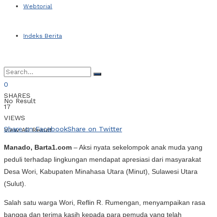
Webtorial
Indeks Berita
0
SHARES
No Result
17
VIEWS
Share on Facebook
Share on Twitter
View All Result
Manado, Barta1.com
– Aksi nyata sekelompok anak muda yang
peduli terhadap lingkungan mendapat apresiasi dari masyarakat
Desa Wori, Kabupaten Minahasa Utara (Minut), Sulawesi Utara
(Sulut).
Salah satu warga Wori, Reflin R. Rumengan, menyampaikan rasa
bangga dan terima kasih kepada para pemuda yang telah