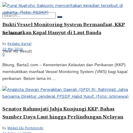
Bukti Vessel Monitoring System Bermanfaat, KKP
Selamatkan Kapal Hanyut di Laut Banda
No Result
by
Redaksi Barta1
22 Mei 2025
View All Result
0
Bitung, Barta1.com – Kementerian Kelautan dan Perikanan (KKP)
membuktikan manfaat Vessel Monitoring System (VMS) bagi kapal
perikanan. Belum lama ini ...
Senator Rahmujati Jahja Kunjungi KKP, Bahas
Sumber Daya Laut hingga Perlindungan Nelayan
by
Meikel Eki Pontolondo