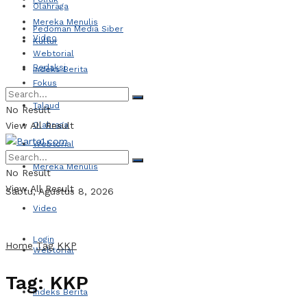
Olahraga
Mereka Menulis
Pedoman Media Siber
Video
Kultur
Webtorial
Redaksi
Indeks Berita
Fokus
Talaud
No Result
View All Result
Olahraga
Webtorial
Mereka Menulis
No Result
View All Result
Sabtu, Agustus 8, 2026
Video
Login
Home
Tag
KKP
Webtorial
Tag:
KKP
Indeks Berita