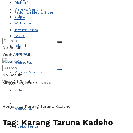
Olahraga
Mereka Menulis
Pedoman Media Siber
Video
Kultur
Webtorial
Redaksi
Indeks Berita
Fokus
Talaud
No Result
View All Result
Olahraga
Webtorial
Mereka Menulis
No Result
View All Result
Minggu, Agustus 9, 2026
Video
Login
Home
Tag
Karang Taruna Kadeho
Webtorial
Tag:
Karang Taruna Kadeho
Indeks Berita