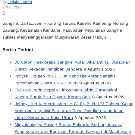
by
Redaksi Barta1
2 Mei 2023
0
Sangihe, Barta1.com – Karang Taruna Kadeho Kampung Mohong
Sawang, Kecamatan Kendahe, Kabupaten Kepulauan Sangihe
sukses menyelenggarakan Musyawarah Besar I tahun ...
Berita Terkini
30 Calon Paskibraka Sangihe Mulai Dikarantina, Disiapkan
Bukan Sekadar Pengibar Bendera
9 Agustus 2026
Proyek Oksigen RSUD Liun Kendage Antar Sangihe
Pertahankan Juara I NSIC 2026
9 Agustus 2026
Evaluasi Rutin Kepala Lingkungan, Altin Tumengkol:
Kinerja Buruk Bisa Diganti Kapan Saja
8 Agustus 2026
Jelang Hari Kemerdekaan ke-81 RI, PLN UP3 Tahuna Gelar
Apel dan Inspeksi Peralatan Guna Pastikan Keandalan
Listrik Kepulauan Nusa Utara
8 Agustus 2026
Minyak hingga Paving Block, Polimdo Berbagi Inovasi
Pengelolaan dan Bantuan Tempat Sampah di Malalayang