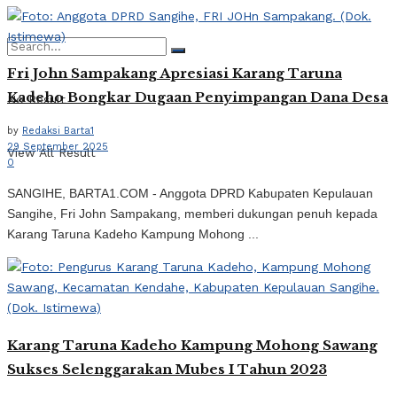
Fri John Sampakang Apresiasi Karang Taruna
Kadeho Bongkar Dugaan Penyimpangan Dana Desa
No Result
by
Redaksi Barta1
29 September 2025
View All Result
0
SANGIHE, BARTA1.COM - Anggota DPRD Kabupaten Kepulauan
Sangihe, Fri John Sampakang, memberi dukungan penuh kepada
Karang Taruna Kadeho Kampung Mohong ...
Karang Taruna Kadeho Kampung Mohong Sawang
Sukses Selenggarakan Mubes I Tahun 2023