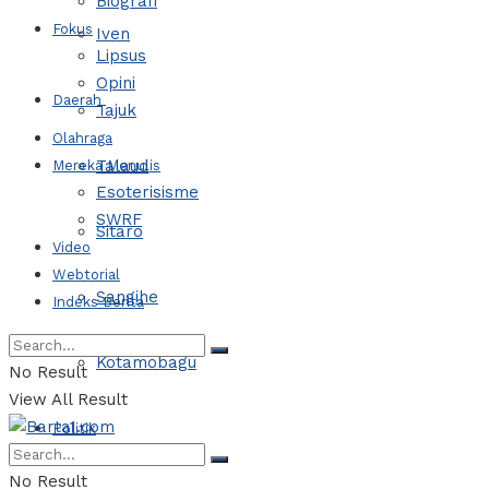
Biografi
Fokus
Iven
Lipsus
Opini
Daerah
Tajuk
Olahraga
Talaud
Mereka Menulis
Esoterisisme
SWRF
Sitaro
Video
Webtorial
Sangihe
Indeks Berita
Kotamobagu
No Result
View All Result
Politik
No Result