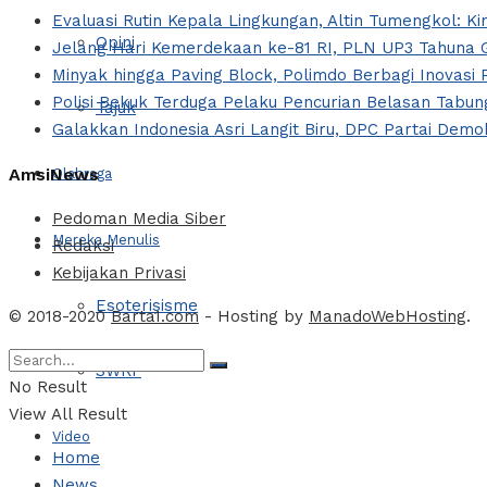
Evaluasi Rutin Kepala Lingkungan, Altin Tumengkol: Ki
Opini
Jelang Hari Kemerdekaan ke-81 RI, PLN UP3 Tahuna G
Minyak hingga Paving Block, Polimdo Berbagi Inovas
Polisi Bekuk Terduga Pelaku Pencurian Belasan Tabung
Tajuk
Galakkan Indonesia Asri Langit Biru, DPC Partai Dem
AmsiNews
Olahraga
Pedoman Media Siber
Mereka Menulis
Redaksi
Kebijakan Privasi
Esoterisisme
© 2018-2020
Barta1.com
- Hosting by
ManadoWebHosting
.
SWRF
No Result
View All Result
Video
Home
News