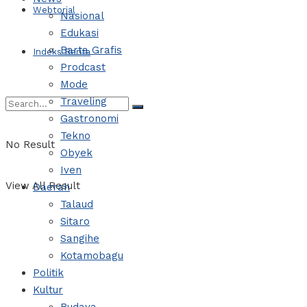
Webtorial
Nasional
Edukasi
Barta Grafis
Indeks Berita
Prodcast
Mode
Traveling
Gastronomi
Tekno
No Result
Obyek
Iven
View All Result
Daerah
Talaud
Sitaro
Sangihe
Kotamobagu
Politik
Kultur