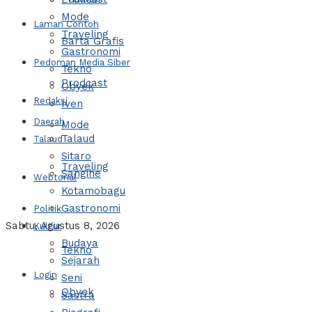
Mode
Laman Contoh
Traveling
Barta Grafis
Gastronomi
Pedoman Media Siber
Tekno
Prodcast
Obyek
Redaksi
Iven
Daerah
Mode
Talaud
Talaud
Sitaro
Traveling
Sangihe
Webtorial
Kotamobagu
Gastronomi
Politik
Sabtu, Agustus 8, 2026
Kultur
Budaya
Tekno
Sejarah
Login
Seni
Obyek
Sastra