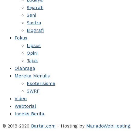
Budaya
Sejarah
Seni
Sastra
Biografi
Fokus
Lipsus
Opini
Tajuk
Olahraga
Mereka Menulis
Esoterisisme
SWRF
Video
Webtorial
Indeks Berita
© 2018-2020
Barta1.com
- Hosting by
ManadoWebHosting
.