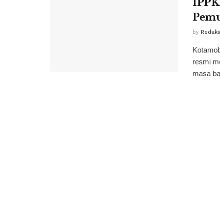
IPPK
Pemu
by
Redaks
Kotamob
resmi me
masa bak