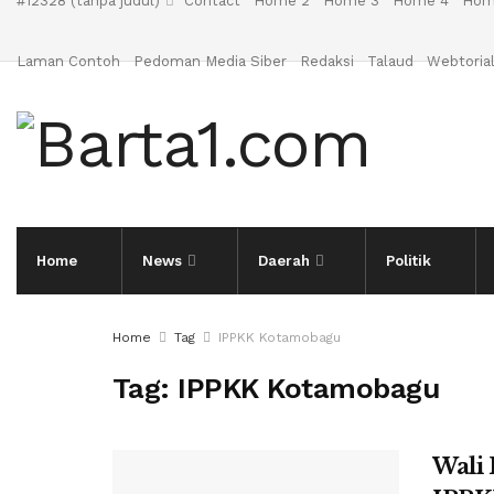
#12328 (tanpa judul)
Contact
Home 2
Home 3
Home 4
Hom
Laman Contoh
Pedoman Media Siber
Redaksi
Talaud
Webtoria
Home
News
Daerah
Politik
Home
Tag
IPPKK Kotamobagu
Tag:
IPPKK Kotamobagu
Wali