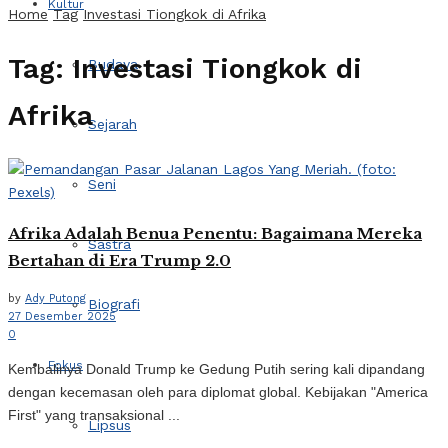
Kultur
Home
Tag
Investasi Tiongkok di Afrika
Tag:
Investasi Tiongkok di
Budaya
Afrika
Sejarah
Seni
Afrika Adalah Benua Penentu: Bagaimana Mereka
Sastra
Bertahan di Era Trump 2.0
by
Ady Putong
Biografi
27 Desember 2025
0
Fokus
Kembalinya Donald Trump ke Gedung Putih sering kali dipandang
dengan kecemasan oleh para diplomat global. Kebijakan "America
First" yang transaksional ...
Lipsus