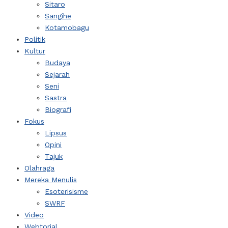
Sitaro
Sangihe
Kotamobagu
Politik
Kultur
Budaya
Sejarah
Seni
Sastra
Biografi
Fokus
Lipsus
Opini
Tajuk
Olahraga
Mereka Menulis
Esoterisisme
SWRF
Video
Webtorial