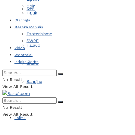
Opini
Iven
Tajuk
Olahraga
Daerah
Mereka Menulis
Esoterisisme
SWRF
Talaud
Video
Webtorial
Indeks Berita
Sitaro
No Result
Sangihe
View All Result
Kotamobagu
No Result
View All Result
Politik