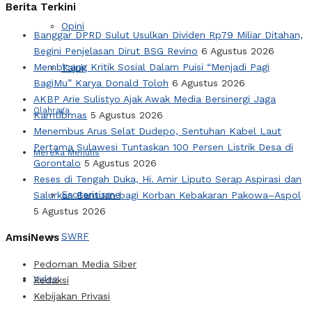
Berita Terkini
Opini
Banggar DPRD Sulut Usulkan Dividen Rp79 Miliar Ditahan,
Begini Penjelasan Dirut BSG Revino
6 Agustus 2026
Membicang Kritik Sosial Dalam Puisi “Menjadi Pagi
Tajuk
BagiMu” Karya Donald Toloh
6 Agustus 2026
AKBP Arie Sulistyo Ajak Awak Media Bersinergi Jaga
Olahraga
Kamtibmas
5 Agustus 2026
Menembus Arus Selat Dudepo, Sentuhan Kabel Laut
Pertama Sulawesi Tuntaskan 100 Persen Listrik Desa di
Mereka Menulis
Gorontalo
5 Agustus 2026
Reses di Tengah Duka, Hi. Amir Liputo Serap Aspirasi dan
Esoterisisme
Salurkan Bantuan bagi Korban Kebakaran Pakowa–Aspol
5 Agustus 2026
SWRF
AmsiNews
Pedoman Media Siber
Video
Redaksi
Kebijakan Privasi