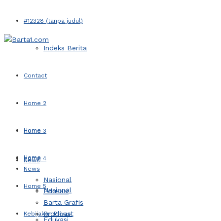
#12328 (tanpa judul)
Indeks Berita
Contact
Home 2
Home
Home 3
Home
Home 4
News
News
Nasional
Home 5
Nasional
Edukasi
Barta Grafis
Prodcast
Kebijakan Privasi
Edukasi