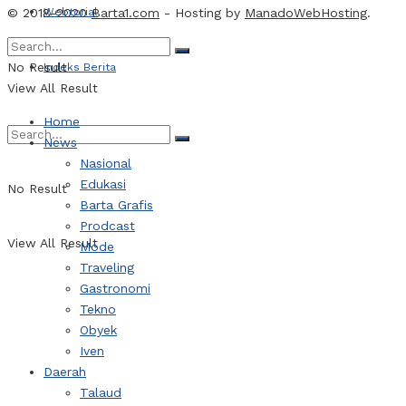
© 2018-2020
Webtorial
Barta1.com
- Hosting by
ManadoWebHosting
.
No Result
Indeks Berita
View All Result
Home
News
Nasional
Edukasi
No Result
Barta Grafis
Prodcast
View All Result
Mode
Traveling
Gastronomi
Tekno
Obyek
Iven
Daerah
Talaud