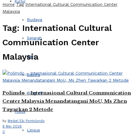
Kultur
Home
Tag
International Cultural Communication Center
Malaysia
Budaya
Tag:
International Cultural
Sejarah
Communication Center
Malaysia
Seni
Sastra
Polimdo – Internasional Cultural Communication
Biografi
Center Malaysia Menandatangani MoU, Ms Zhen
Tawarkan 2 Metode
Fokus
by
Meikel Eki Pontolondo
8 Mei 2026
Lipsus
0