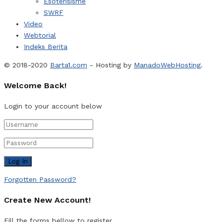
Esoterisisme
SWRF
Video
Webtorial
Indeks Berita
© 2018-2020
Barta1.com
- Hosting by
ManadoWebHosting
.
Welcome Back!
Login to your account below
Forgotten Password?
Create New Account!
Fill the forms bellow to register