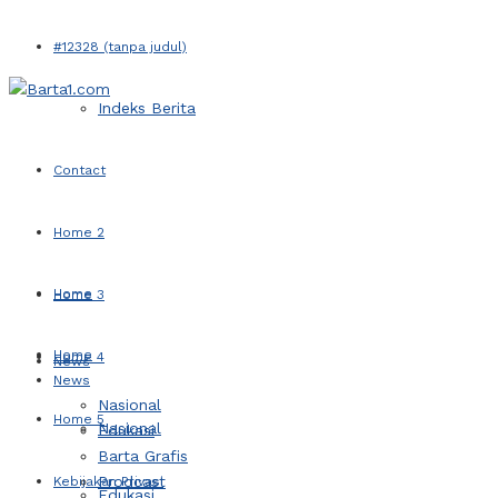
#12328 (tanpa judul)
Indeks Berita
Contact
Home 2
Home
Home 3
Home
Home 4
News
News
Nasional
Home 5
Nasional
Edukasi
Barta Grafis
Prodcast
Kebijakan Privasi
Edukasi