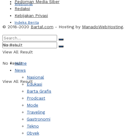
Pedoman Media Siber
Webtorial
Redaksi
Kebijakan Privasi
Indeks Berita
© 2018-2020
Barta1.com
- Hosting by
ManadoWebHosting
.
No Result
View All Result
No Result
Home
News
Nasional
View All Result
Edukasi
Barta Grafis
Prodcast
Mode
Traveling
Gastronomi
Tekno
Obyek