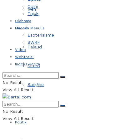
Opini
Iven
Tajuk
Olahraga
Daerah
Mereka Menulis
Esoterisisme
SWRF
Talaud
Video
Webtorial
Indeks Berita
Sitaro
No Result
Sangihe
View All Result
Kotamobagu
No Result
View All Result
Politik