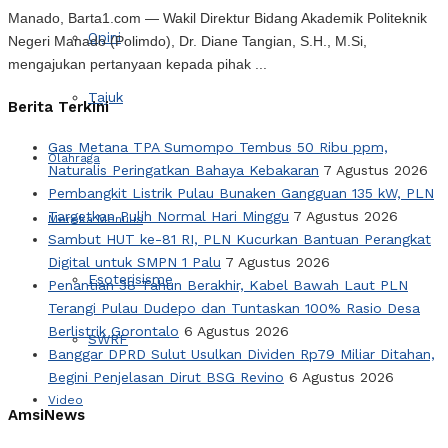
Manado, Barta1.com — Wakil Direktur Bidang Akademik Politeknik
Opini
Negeri Manado (Polimdo), Dr. Diane Tangian, S.H., M.Si,
mengajukan pertanyaan kepada pihak ...
Tajuk
Berita Terkini
Gas Metana TPA Sumompo Tembus 50 Ribu ppm,
Olahraga
Naturalis Peringatkan Bahaya Kebakaran
7 Agustus 2026
Pembangkit Listrik Pulau Bunaken Gangguan 135 kW, PLN
Targetkan Pulih Normal Hari Minggu
7 Agustus 2026
Mereka Menulis
Sambut HUT ke-81 RI, PLN Kucurkan Bantuan Perangkat
Digital untuk SMPN 1 Palu
7 Agustus 2026
Esoterisisme
Penantian 38 Tahun Berakhir, Kabel Bawah Laut PLN
Terangi Pulau Dudepo dan Tuntaskan 100% Rasio Desa
Berlistrik Gorontalo
6 Agustus 2026
SWRF
Banggar DPRD Sulut Usulkan Dividen Rp79 Miliar Ditahan,
Begini Penjelasan Dirut BSG Revino
6 Agustus 2026
Video
AmsiNews