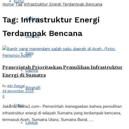
Kultur
Home
Tag
Infrastruktur Energi Terdampak Bencana
Tag:
Infrastruktur Energi
Budaya
Terdampak Bencana
Sejarah
Seni
Pemerintah Prioritaskan Pemulihan Infrastruktur
Sastra
Energi di Sumatra
by
Ady Putong
Biografi
28 November 2025
0
Fokus
Jakarta, Barta1.com– Pemerintah menegaskan bahwa pemulihan
infrastruktur energi di wilayah Sumatra yang terdampak bencana,
termasuk Aceh, Sumatra Utara, Sumatra Barat, ...
Lipsus