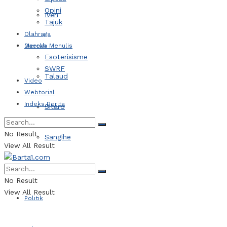
Opini
Iven
Tajuk
Olahraga
Daerah
Mereka Menulis
Esoterisisme
SWRF
Talaud
Video
Webtorial
Indeks Berita
Sitaro
No Result
Sangihe
View All Result
Kotamobagu
No Result
View All Result
Politik