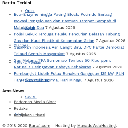
Berita Terkini
Opini
Eco-Enzyme hingga Paving Block, Polimdo Berbagi
Inovasi Pengelolaan dan Bantuan Tempat Sampah di
Malalayang Dua
7 Agustus 2026
Tajuk
Polisi Bekuk Terduga Pelaku Pencurian Belasan Tabung
Gas dan Kursi Plastik di Kecamatan Girian
7 Agustus 2026
Olahraga
Galakkan Indonesia Asri Langit Biru, DPC Partai Demokrat
Talaud Sentuh Masyarakat
7 Agustus 2026
Gas Metana TPA Sumompo Tembus 50 Ribu ppm,
Mereka Menulis
Naturalis Peringatkan Bahaya Kebakaran
7 Agustus 2026
Pembangkit Listrik Pulau Bunaken Gangguan 135 kW, PLN
Esoterisisme
Targetkan Pulih Normal Hari Minggu
7 Agustus 2026
AmsiNews
SWRF
Pedoman Media Siber
Redaksi
Video
Kebijakan Privasi
© 2018-2020
Barta1.com
- Hosting by
ManadoWebHosting
.