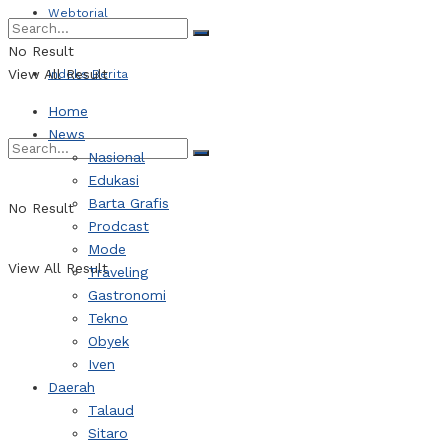
Webtorial
No Result
View All Result
Indeks Berita
Home
News
Nasional
Edukasi
Barta Grafis
No Result
Prodcast
Mode
View All Result
Traveling
Gastronomi
Tekno
Obyek
Iven
Daerah
Talaud
Sitaro