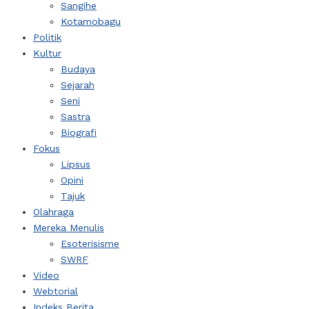
Sangihe
Kotamobagu
Politik
Kultur
Budaya
Sejarah
Seni
Sastra
Biografi
Fokus
Lipsus
Opini
Tajuk
Olahraga
Mereka Menulis
Esoterisisme
SWRF
Video
Webtorial
Indeks Berita