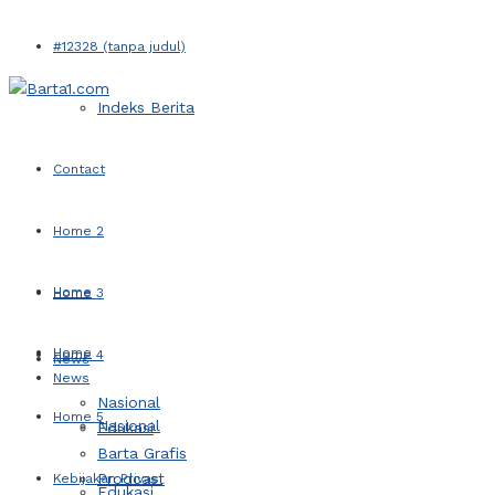
#12328 (tanpa judul)
Indeks Berita
Contact
Home 2
Home
Home 3
Home
Home 4
News
News
Nasional
Home 5
Nasional
Edukasi
Barta Grafis
Prodcast
Kebijakan Privasi
Edukasi