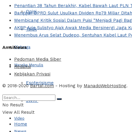
Penantian 38 Tahun Berakhir, Kabel Bawah Laut PLN T
Opini
Banggar DPRD Sulut Usulkan Dividen Rp79 Miliar Ditah
Membicang Kritik Sosial Dalam Puisi “Menjadi Pagi Ba
AKBP Arie Sulistyo Ajak Awak Media Bersinergi Jaga 
Tajuk
Menembus Arus Selat Dudepo, Sentuhan Kabel Laut Pe
AmsiNews
Olahraga
Pedoman Media Siber
Mereka Menulis
Redaksi
Kebijakan Privasi
Esoterisisme
© 2018-2020
Barta1.com
- Hosting by
ManadoWebHosting
.
SWRF
No Result
View All Result
Video
Home
News