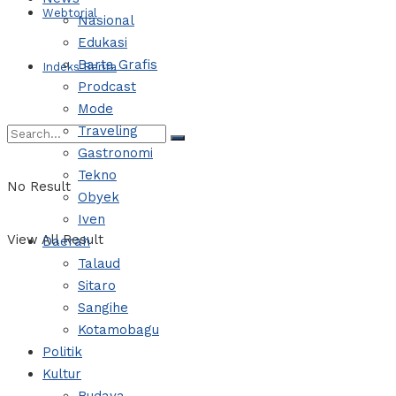
Webtorial
Nasional
Edukasi
Barta Grafis
Indeks Berita
Prodcast
Mode
Traveling
Gastronomi
Tekno
No Result
Obyek
Iven
View All Result
Daerah
Talaud
Sitaro
Sangihe
Kotamobagu
Politik
Kultur