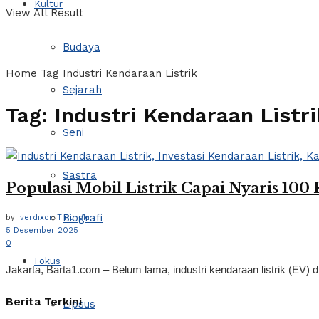
Kultur
View All Result
Budaya
Home
Tag
Industri Kendaraan Listrik
Sejarah
Tag:
Industri Kendaraan Listri
Seni
Sastra
Populasi Mobil Listrik Capai Nyaris 100 
Biografi
by
Iverdixon Tinungki
5 Desember 2025
0
Fokus
Jakarta, Barta1.com – Belum lama, industri kendaraan listrik (EV) d
Berita Terkini
Lipsus