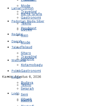
Mode
Laman Contoh
Traveling
Barta Grafis
Gastronomi
Pedoman Media Siber
Tekno
Prodcast
Obyek
Redaksi
Iven
Daerah
Mode
Talaud
Talaud
Sitaro
Traveling
Sangihe
Webtorial
Kotamobagu
Gastronomi
Politik
Kamis, Agustus 6, 2026
Kultur
Budaya
Tekno
Sejarah
Login
Seni
Obyek
Sastra