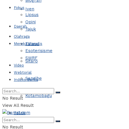
Biografi
Fokus
Iven
Lipsus
Opini
Daerah
Tajuk
Olahraga
Talaud
Mereka Menulis
Esoterisisme
SWRF
Sitaro
Video
Webtorial
Sangihe
Indeks Berita
Kotamobagu
No Result
View All Result
Politik
No Result