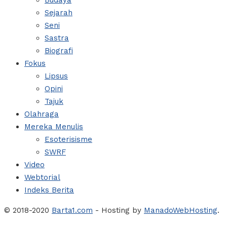
Budaya
Sejarah
Seni
Sastra
Biografi
Fokus
Lipsus
Opini
Tajuk
Olahraga
Mereka Menulis
Esoterisisme
SWRF
Video
Webtorial
Indeks Berita
© 2018-2020
Barta1.com
- Hosting by
ManadoWebHosting
.