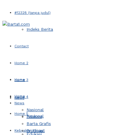
#12328 (tanpa judul)
Indeks Berita
Contact
Home 2
Home
Home 3
Home
Home 4
News
News
Nasional
Home 5
Nasional
Edukasi
Barta Grafis
Prodcast
Kebijakan Privasi
Edukasi