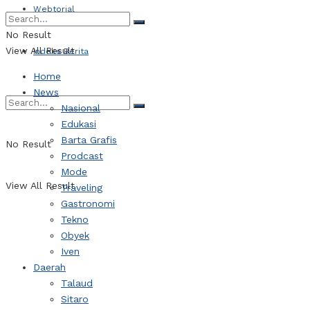
Webtorial
No Result
View All Result
Indeks Berita
Home
News
Nasional
Edukasi
Barta Grafis
No Result
Prodcast
Mode
View All Result
Traveling
Gastronomi
Tekno
Obyek
Iven
Daerah
Talaud
Sitaro