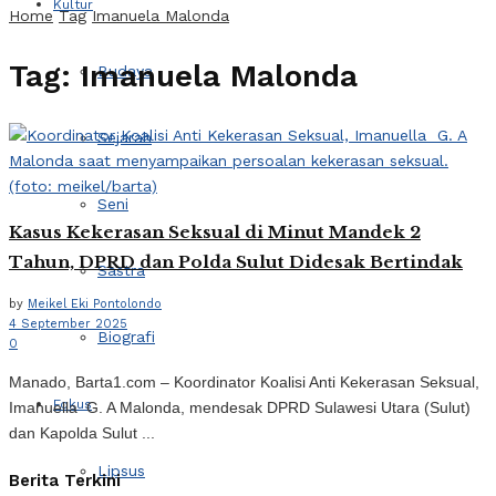
Kultur
Home
Tag
Imanuela Malonda
Tag:
Imanuela Malonda
Budaya
Sejarah
Seni
Kasus Kekerasan Seksual di Minut Mandek 2
Tahun, DPRD dan Polda Sulut Didesak Bertindak
Sastra
by
Meikel Eki Pontolondo
4 September 2025
Biografi
0
Manado, Barta1.com – Koordinator Koalisi Anti Kekerasan Seksual,
Fokus
Imanuella G. A Malonda, mendesak DPRD Sulawesi Utara (Sulut)
dan Kapolda Sulut ...
Lipsus
Berita Terkini