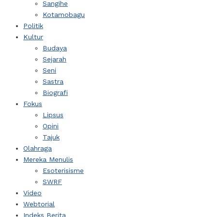
Sangihe
Kotamobagu
Politik
Kultur
Budaya
Sejarah
Seni
Sastra
Biografi
Fokus
Lipsus
Opini
Tajuk
Olahraga
Mereka Menulis
Esoterisisme
SWRF
Video
Webtorial
Indeks Berita