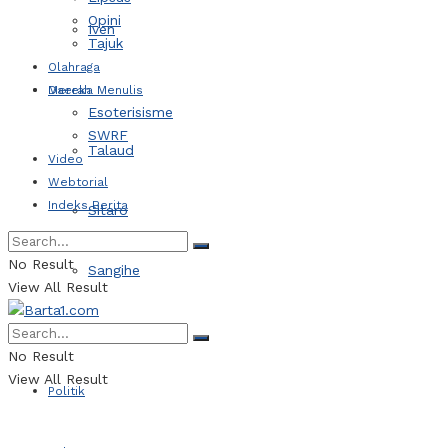
Opini
Iven
Tajuk
Olahraga
Daerah
Mereka Menulis
Esoterisisme
SWRF
Talaud
Video
Webtorial
Indeks Berita
Sitaro
No Result
Sangihe
View All Result
Kotamobagu
No Result
View All Result
Politik