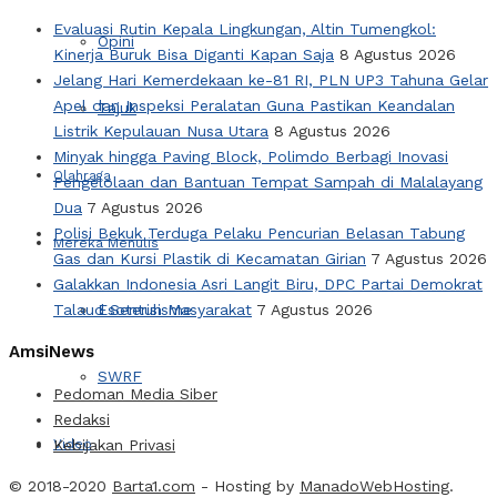
Evaluasi Rutin Kepala Lingkungan, Altin Tumengkol:
Opini
Kinerja Buruk Bisa Diganti Kapan Saja
8 Agustus 2026
Jelang Hari Kemerdekaan ke-81 RI, PLN UP3 Tahuna Gelar
Apel dan Inspeksi Peralatan Guna Pastikan Keandalan
Tajuk
Listrik Kepulauan Nusa Utara
8 Agustus 2026
Minyak hingga Paving Block, Polimdo Berbagi Inovasi
Olahraga
Pengelolaan dan Bantuan Tempat Sampah di Malalayang
Dua
7 Agustus 2026
Polisi Bekuk Terduga Pelaku Pencurian Belasan Tabung
Mereka Menulis
Gas dan Kursi Plastik di Kecamatan Girian
7 Agustus 2026
Galakkan Indonesia Asri Langit Biru, DPC Partai Demokrat
Talaud Sentuh Masyarakat
Esoterisisme
7 Agustus 2026
AmsiNews
SWRF
Pedoman Media Siber
Redaksi
Video
Kebijakan Privasi
© 2018-2020
Barta1.com
- Hosting by
ManadoWebHosting
.