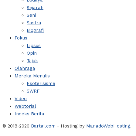
Budaya
Sejarah
Seni
Sastra
Biografi
Fokus
Lipsus
Opini
Tajuk
Olahraga
Mereka Menulis
Esoterisisme
SWRF
Video
Webtorial
Indeks Berita
© 2018-2020
Barta1.com
- Hosting by
ManadoWebHosting
.