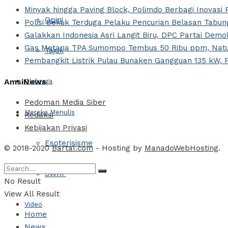
Minyak hingga Paving Block, Polimdo Berbagi Inovas
Opini
Polisi Bekuk Terduga Pelaku Pencurian Belasan Tabung
Galakkan Indonesia Asri Langit Biru, DPC Partai Dem
Gas Metana TPA Sumompo Tembus 50 Ribu ppm, Natur
Tajuk
Pembangkit Listrik Pulau Bunaken Gangguan 135 kW, 
AmsiNews
Olahraga
Pedoman Media Siber
Mereka Menulis
Redaksi
Kebijakan Privasi
Esoterisisme
© 2018-2020
Barta1.com
- Hosting by
ManadoWebHosting
.
SWRF
No Result
View All Result
Video
Home
News