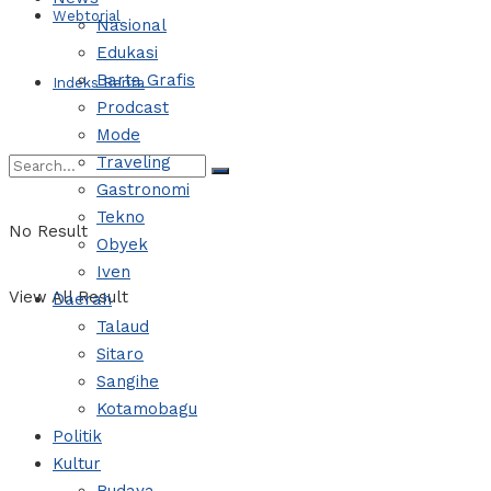
Webtorial
Nasional
Edukasi
Barta Grafis
Indeks Berita
Prodcast
Mode
Traveling
Gastronomi
Tekno
No Result
Obyek
Iven
View All Result
Daerah
Talaud
Sitaro
Sangihe
Kotamobagu
Politik
Kultur