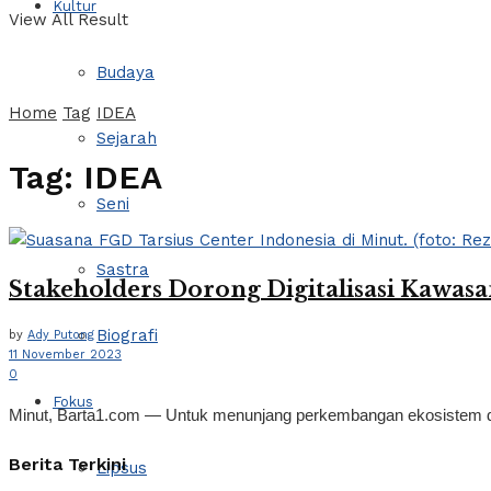
Kultur
View All Result
Budaya
Home
Tag
IDEA
Sejarah
Tag:
IDEA
Seni
Sastra
Stakeholders Dorong Digitalisasi Kawasa
Biografi
by
Ady Putong
11 November 2023
0
Fokus
Minut, Barta1.com — Untuk menunjang perkembangan ekosistem digi
Berita Terkini
Lipsus