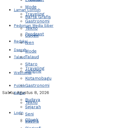
Mode
Laman Contoh
Traveling
Barta Grafis
Gastronomi
Pedoman Media Siber
Tekno
Prodcast
Obyek
Redaksi
Iven
Daerah
Mode
Talaud
Talaud
Sitaro
Traveling
Sangihe
Webtorial
Kotamobagu
Gastronomi
Politik
Sabtu, Agustus 8, 2026
Kultur
Budaya
Tekno
Sejarah
Login
Seni
Obyek
Sastra