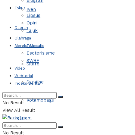
Biografi
Fokus
Iven
Lipsus
Opini
Daerah
Tajuk
Olahraga
Talaud
Mereka Menulis
Esoterisisme
SWRF
Sitaro
Video
Webtorial
Sangihe
Indeks Berita
Kotamobagu
No Result
View All Result
Politik
No Result