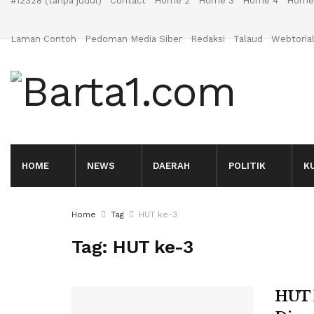
#12328 (tanpa judul)
Contact
Home 2
Home 3
Home 4
Home
Laman Contoh
Pedoman Media Siber
Redaksi
Talaud
Webtoria
HOME
NEWS
DAERAH
POLITIK
K
Home
Tag
HUT ke-3
Tag:
HUT ke-3
HUT 