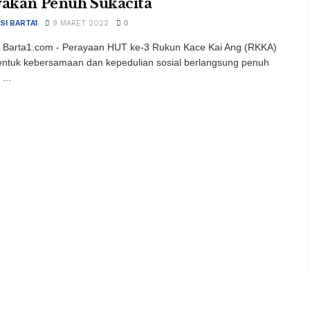
yakan Penuh Sukacita
SI BARTA1
9 MARET 2022
0
 Barta1.com - Perayaan HUT ke-3 Rukun Kace Kai Ang (RKKA)
ntuk kebersamaan dan kepedulian sosial berlangsung penuh
...