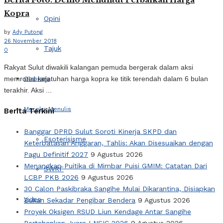
Kopra
Opini
by
Ady Putong
26 November 2018
Tajuk
0
Rakyat Sulut diwakili kalangan pemuda bergerak dalam aksi
memrotes kejatuhan harga kopra ke titik terendah dalam 6 bulan
Olahraga
terakhir. Aksi ...
Mereka Menulis
Berita Terkini
Banggar DPRD Sulut Soroti Kinerja SKPD dan
Esoterisisme
Keterbatasan Anggaran, Tahlis: Akan Disesuaikan dengan
Pagu Definitif 2027
9 Agustus 2026
Menangkap Puitika di Mimbar Puisi GMIM: Catatan Dari
SWRF
LCBP PKB 2026
9 Agustus 2026
30 Calon Paskibraka Sangihe Mulai Dikarantina, Disiapkan
Video
Bukan Sekadar Pengibar Bendera
9 Agustus 2026
Proyek Oksigen RSUD Liun Kendage Antar Sangihe
Pertahankan Juara I NSIC 2026
9 Agustus 2026