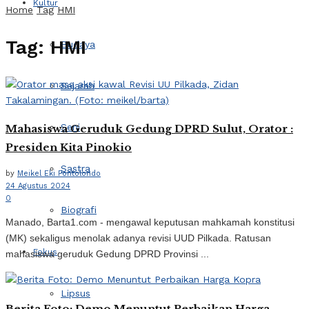
Kultur
Home
Tag
HMI
Tag:
HMI
Budaya
Sejarah
Seni
Mahasiswa Geruduk Gedung DPRD Sulut, Orator :
Presiden Kita Pinokio
Sastra
by
Meikel Eki Pontolondo
24 Agustus 2024
0
Biografi
Manado, Barta1.com - mengawal keputusan mahkamah konstitusi
(MK) sekaligus menolak adanya revisi UUD Pilkada. Ratusan
Fokus
mahasiswa geruduk Gedung DPRD Provinsi ...
Lipsus
Berita Foto: Demo Menuntut Perbaikan Harga