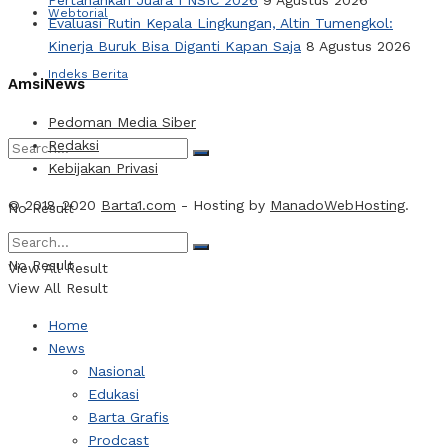
Webtorial
Evaluasi Rutin Kepala Lingkungan, Altin Tumengkol:
Kinerja Buruk Bisa Diganti Kapan Saja
8 Agustus 2026
Indeks Berita
AmsiNews
Pedoman Media Siber
Redaksi
Kebijakan Privasi
© 2018-2020
Barta1.com
- Hosting by
ManadoWebHosting
.
No Result
No Result
View All Result
View All Result
Home
News
Nasional
Edukasi
Barta Grafis
Prodcast