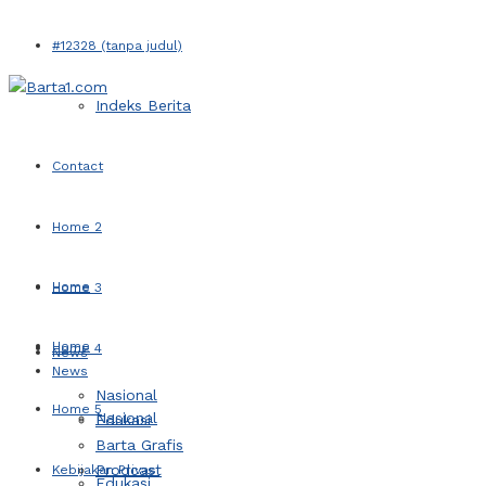
#12328 (tanpa judul)
Indeks Berita
Contact
Home 2
Home
Home 3
Home
Home 4
News
News
Nasional
Home 5
Nasional
Edukasi
Barta Grafis
Prodcast
Kebijakan Privasi
Edukasi