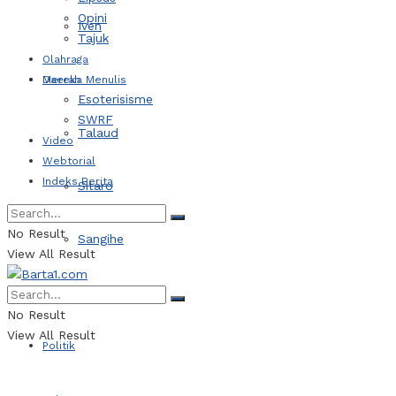
Opini
Iven
Tajuk
Olahraga
Daerah
Mereka Menulis
Esoterisisme
SWRF
Talaud
Video
Webtorial
Indeks Berita
Sitaro
No Result
Sangihe
View All Result
Kotamobagu
No Result
View All Result
Politik