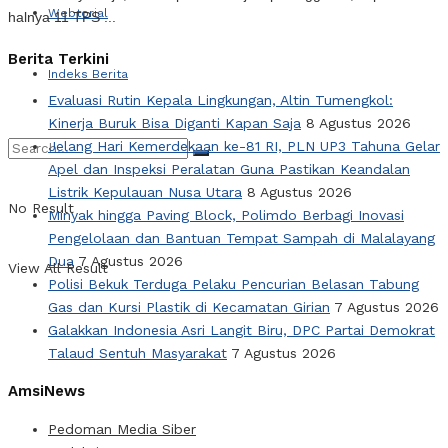
Webtorial
halnya 11 TPS ...
Berita Terkini
Indeks Berita
Evaluasi Rutin Kepala Lingkungan, Altin Tumengkol:
Kinerja Buruk Bisa Diganti Kapan Saja
8 Agustus 2026
Jelang Hari Kemerdekaan ke-81 RI, PLN UP3 Tahuna Gelar
Apel dan Inspeksi Peralatan Guna Pastikan Keandalan
Listrik Kepulauan Nusa Utara
8 Agustus 2026
No Result
Minyak hingga Paving Block, Polimdo Berbagi Inovasi
Pengelolaan dan Bantuan Tempat Sampah di Malalayang
Dua
7 Agustus 2026
View All Result
Polisi Bekuk Terduga Pelaku Pencurian Belasan Tabung
Gas dan Kursi Plastik di Kecamatan Girian
7 Agustus 2026
Galakkan Indonesia Asri Langit Biru, DPC Partai Demokrat
Talaud Sentuh Masyarakat
7 Agustus 2026
AmsiNews
Pedoman Media Siber