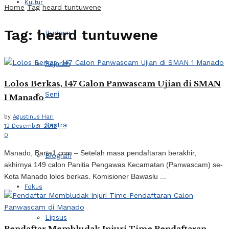
Kultur
Home
Tag
heard tuntuwene
Tag:
heard tuntuwene
Budaya
Sejarah
Lolos Berkas, 147 Calon Panwascam Ujian di SMAN
Seni
1 Manado
by
Agustinus Hari
Sastra
12 Desember 2019
0
Manado, Barta1.com – Setelah masa pendaftaran berakhir,
Biografi
akhirnya 149 calon Panitia Pengawas Kecamatan (Panwascam) se-
Kota Manado lolos berkas. Komisioner Bawaslu ...
Fokus
Lipsus
Pendaftar Membludak Injuri Time Pendaftaran