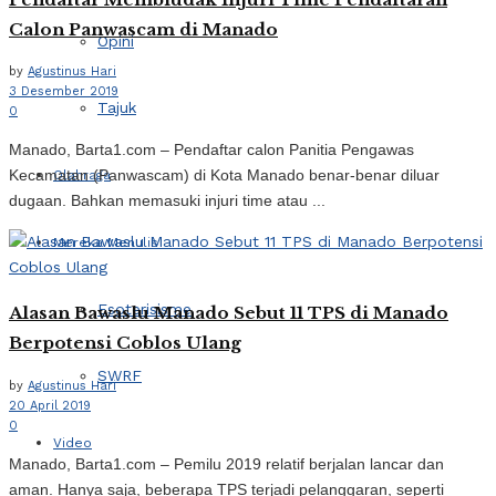
Calon Panwascam di Manado
Opini
by
Agustinus Hari
3 Desember 2019
Tajuk
0
Manado, Barta1.com – Pendaftar calon Panitia Pengawas
Kecamatan (Panwascam) di Kota Manado benar-benar diluar
Olahraga
dugaan. Bahkan memasuki injuri time atau ...
Mereka Menulis
Esoterisisme
Alasan Bawaslu Manado Sebut 11 TPS di Manado
Berpotensi Coblos Ulang
SWRF
by
Agustinus Hari
20 April 2019
0
Video
Manado, Barta1.com – Pemilu 2019 relatif berjalan lancar dan
aman. Hanya saja, beberapa TPS terjadi pelanggaran, seperti