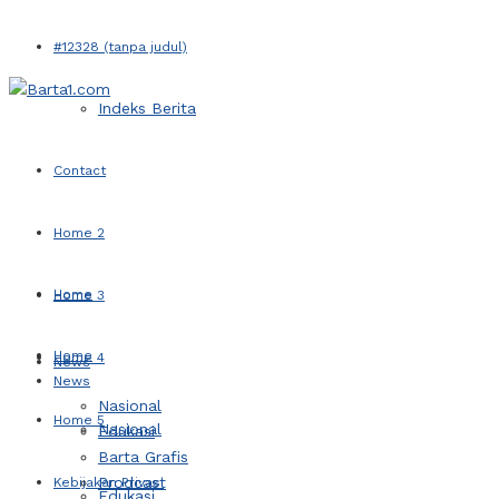
#12328 (tanpa judul)
Indeks Berita
Contact
Home 2
Home
Home 3
Home
Home 4
News
News
Nasional
Home 5
Nasional
Edukasi
Barta Grafis
Prodcast
Kebijakan Privasi
Edukasi