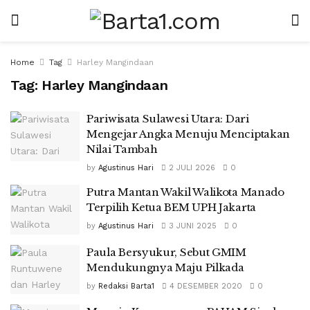
Home
Tag
Harley Mangindaan
Tag:
Harley Mangindaan
Pariwisata Sulawesi Utara: Dari
Mengejar Angka Menuju Menciptakan
Nilai Tambah
by
Agustinus Hari
2 JULI 2026
0
Putra Mantan Wakil Walikota Manado
Terpilih Ketua BEM UPH Jakarta
by
Agustinus Hari
3 JUNI 2025
0
Paula Bersyukur, Sebut GMIM
Mendukungnya Maju Pilkada
by
Redaksi Barta1
4 DESEMBER 2020
0