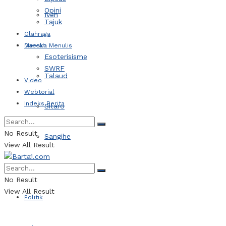
Opini
Iven
Tajuk
Olahraga
Daerah
Mereka Menulis
Esoterisisme
SWRF
Talaud
Video
Webtorial
Indeks Berita
Sitaro
No Result
Sangihe
View All Result
Kotamobagu
No Result
View All Result
Politik