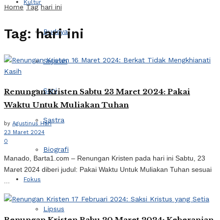
Kultur
Home
Tag
hari ini
Tag:
hari ini
Budaya
Sejarah
Seni
Renungan Kristen Sabtu 23 Maret 2024: Pakai
Waktu Untuk Muliakan Tuhan
Sastra
by
Agustinus Hari
23 Maret 2024
0
Biografi
Manado, Barta1.com – Renungan Kristen pada hari ini Sabtu, 23
Maret 2024 diberi judul: Pakai Waktu Untuk Muliakan Tuhan sesuai
Fokus
...
Lipsus
Renungan Kristen Rabu 20 Maret 2024: Keberanian