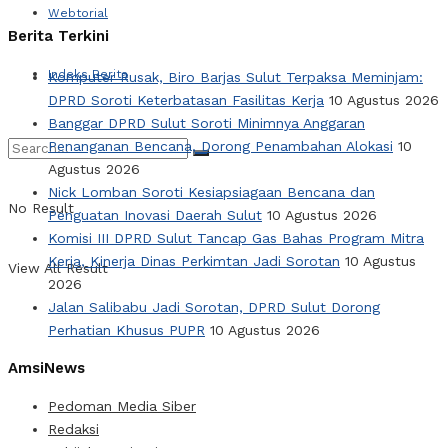
Webtorial
Berita Terkini
Indeks Berita
Komputer Rusak, Biro Barjas Sulut Terpaksa Meminjam:
DPRD Soroti Keterbatasan Fasilitas Kerja
10 Agustus 2026
Banggar DPRD Sulut Soroti Minimnya Anggaran
Penanganan Bencana, Dorong Penambahan Alokasi
10
Agustus 2026
Nick Lomban Soroti Kesiapsiagaan Bencana dan
No Result
Penguatan Inovasi Daerah Sulut
10 Agustus 2026
Komisi III DPRD Sulut Tancap Gas Bahas Program Mitra
Kerja, Kinerja Dinas Perkimtan Jadi Sorotan
10 Agustus
View All Result
2026
Jalan Salibabu Jadi Sorotan, DPRD Sulut Dorong
Perhatian Khusus PUPR
10 Agustus 2026
AmsiNews
Pedoman Media Siber
Redaksi