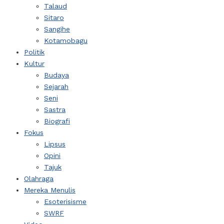
Talaud
Sitaro
Sangihe
Kotamobagu
Politik
Kultur
Budaya
Sejarah
Seni
Sastra
Biografi
Fokus
Lipsus
Opini
Tajuk
Olahraga
Mereka Menulis
Esoterisisme
SWRF