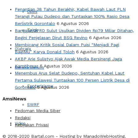
Penantian 38 Tahun Berakhir, Kabel Bawah Laut PLN
Opini
Terangi Pulau Dudepo dan Tuntaskan 100% Rasio Desa
Berlistrik Gorontalo
6 Agustus 2026
Tajuk
Banggar DPRD Sulut Usulkan Dividen Rp79 Miliar Ditahan,
Begini Penjelasan Dirut BSG Revino
6 Agustus 2026
Membicang Kritik Sosial Dalam Puisi “Menjadi Pagi
Olahraga
BagiMu” Karya Donald Toloh
6 Agustus 2026
AKBP Arie Sulistyo Ajak Awak Media Bersinergi Jaga
Kamtibmas
5 Agustus 2026
Mereka Menulis
Menembus Arus Selat Dudepo, Sentuhan Kabel Laut
Pertama Sulawesi Tuntaskan 100 Persen Listrik Desa di
Esoterisisme
Gorontalo
5 Agustus 2026
AmsiNews
SWRF
Pedoman Media Siber
Redaksi
Video
Kebijakan Privasi
© 2018-2020
Barta1.com
- Hosting by
ManadoWebHosting
.