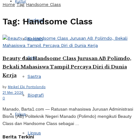
Kultur
Home
Tag
Handsome Class
Tag:
Handsome Class
Budaya
Sejarah
Seni
Beauty dan Handsome Class Jurusan AB Polimdo,
Bekali Mahasiswa Tampil Percaya Diri di Dunia
Kerja
Sastra
by
Meikel Eki Pontolondo
21 Mei 2026
Biografi
0
Manado, Barta1.com — Ratusan mahasiswa Jurusan Administrasi
Fokus
Bisnis (AB) Politeknik Negeri Manado (Polimdo) mengikuti Beauty
Class dan Handsome Class sebagai ...
Lipsus
Berita Terkini