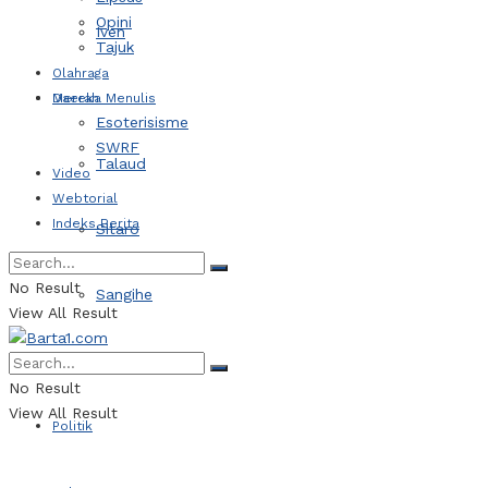
Opini
Iven
Tajuk
Olahraga
Daerah
Mereka Menulis
Esoterisisme
SWRF
Talaud
Video
Webtorial
Indeks Berita
Sitaro
No Result
Sangihe
View All Result
Kotamobagu
No Result
View All Result
Politik