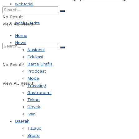
Webtorial
No Result
Indeks Berita
View All Result
Home
News
Nasional
Edukasi
Barta Grafis
No Result
Prodcast
Mode
View All Result
Traveling
Gastronomi
Tekno
Obyek
Iven
Daerah
Talaud
Sitaro