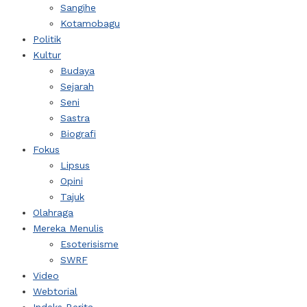
Sangihe
Kotamobagu
Politik
Kultur
Budaya
Sejarah
Seni
Sastra
Biografi
Fokus
Lipsus
Opini
Tajuk
Olahraga
Mereka Menulis
Esoterisisme
SWRF
Video
Webtorial