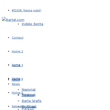
#12328 (tanpa judul)
Indeks Berita
Contact
Home 2
Home
Home 3
Home
Home 4
News
News
Nasional
Home 5
Nasional
Edukasi
Barta Grafis
Prodcast
Kebijakan Privasi
Edukasi