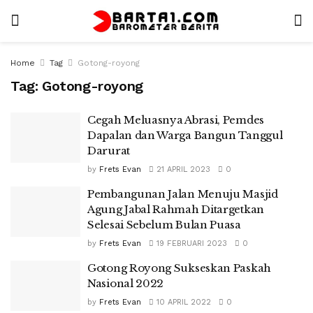
Home
Tag
Gotong-royong
Tag:
Gotong-royong
Cegah Meluasnya Abrasi, Pemdes
Dapalan dan Warga Bangun Tanggul
Darurat
by
Frets Evan
21 APRIL 2023
0
Pembangunan Jalan Menuju Masjid
Agung Jabal Rahmah Ditargetkan
Selesai Sebelum Bulan Puasa
by
Frets Evan
19 FEBRUARI 2023
0
Gotong Royong Sukseskan Paskah
Nasional 2022
by
Frets Evan
10 APRIL 2022
0