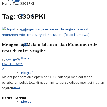
Kultur
Home
Tag
G30SPKI
Tag:
G30SPKI
Budaya
Sejarah
Seni
Mengenang Malam Jahanam dan Monumen Ade
Irma di Pulau Sangihe
Sastra
by
Ady Putong
1 Oktober 2020
0
Biografi
Malam jahanam 30 September 1965 tak saja menjadi tanda
perubahan politik total di negeri ini, tetapi sekaligus menjadi ingatan
Fokus
sejarah ...
Berita Terkini
Lipsus