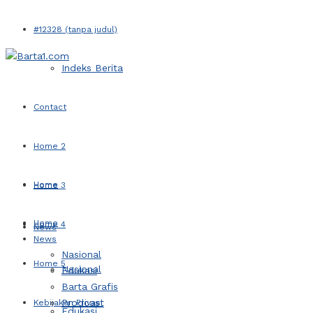
#12328 (tanpa judul)
Indeks Berita
Contact
Home 2
Home
Home 3
Home
Home 4
News
News
Nasional
Home 5
Nasional
Edukasi
Barta Grafis
Prodcast
Kebijakan Privasi
Edukasi