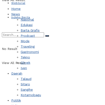
View All Result
Webtorial
Home
News
Indeks Berita
Nasional
Edukasi
Barta Grafis
Prodcast
Mode
Traveling
No Result
Gastronomi
Tekno
Obyek
View All Result
Iven
Daerah
Talaud
Sitaro
Sangihe
Kotamobagu
Politik