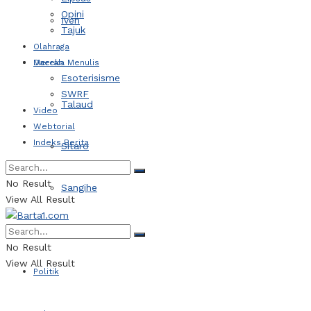
Opini
Iven
Tajuk
Olahraga
Daerah
Mereka Menulis
Esoterisisme
SWRF
Talaud
Video
Webtorial
Indeks Berita
Sitaro
No Result
Sangihe
View All Result
Kotamobagu
No Result
View All Result
Politik