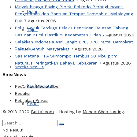
Minyak hingga Paving Block, Polimdo Berbagi Inovasi
Opini
Pengelolaan dan Bantuan Tempat Sampah di Malalayang
Dua
7 Agustus 2026
Polisi Bekuk Terduga Pelaku Pencurian Belasan Tabung
Tajuk
Gas dan Kursi Plastik di Kecamatan Girian
7 Agustus 2026
Galakkan Indonesia Asri Langit Biru, DPC Partai Demokrat
Olahraga
Talaud Sentuh Masyarakat
7 Agustus 2026
Gas Metana TPA Sumompo Tembus 50 Ribu ppm,
Naturalis Peringatkan Bahaya Kebakaran
7 Agustus 2026
Mereka Menulis
AmsiNews
Esoterisisme
Pedoman Media Siber
Redaksi
Kebijakan Privasi
SWRF
© 2018-2020
Barta1.com
- Hosting by
ManadoWebHosting
.
Video
No Result