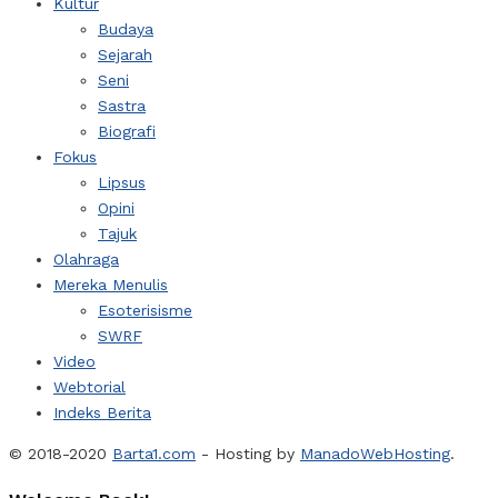
Kultur
Budaya
Sejarah
Seni
Sastra
Biografi
Fokus
Lipsus
Opini
Tajuk
Olahraga
Mereka Menulis
Esoterisisme
SWRF
Video
Webtorial
Indeks Berita
© 2018-2020
Barta1.com
- Hosting by
ManadoWebHosting
.