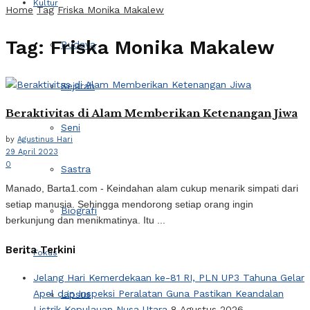
Kultur
Home
Tag
Friska Monika Makalew
Tag:
Friska Monika Makalew
Budaya
Sejarah
Beraktivitas di Alam Memberikan Ketenangan Jiwa
Seni
by
Agustinus Hari
29 April 2023
0
Sastra
Manado, Barta1.com - Keindahan alam cukup menarik simpati dari
setiap manusia. Sehingga mendorong setiap orang ingin
Biografi
berkunjung dan menikmatinya. Itu ...
Berita Terkini
Fokus
Jelang Hari Kemerdekaan ke-81 RI, PLN UP3 Tahuna Gelar
Apel dan Inspeksi Peralatan Guna Pastikan Keandalan
Lipsus
Listrik Kepulauan Nusa Utara
8 Agustus 2026