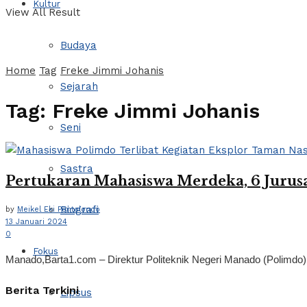
Kultur
View All Result
Budaya
Home
Tag
Freke Jimmi Johanis
Sejarah
Tag:
Freke Jimmi Johanis
Seni
Sastra
Pertukaran Mahasiswa Merdeka, 6 Jurus
Biografi
by
Meikel Eki Pontolondo
13 Januari 2024
0
Fokus
Manado,Barta1.com – Direktur Politeknik Negeri Manado (Polimdo
Berita Terkini
Lipsus