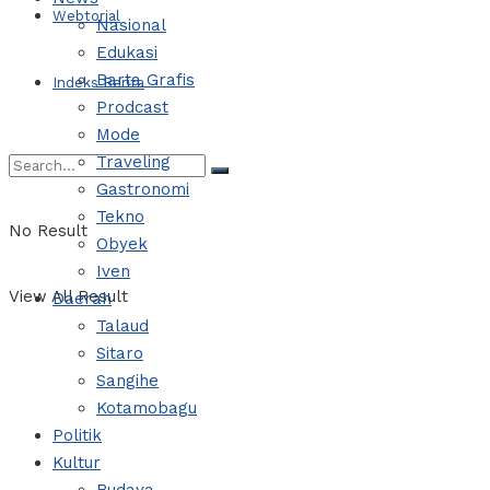
Webtorial
Nasional
Edukasi
Barta Grafis
Indeks Berita
Prodcast
Mode
Traveling
Gastronomi
Tekno
No Result
Obyek
Iven
View All Result
Daerah
Talaud
Sitaro
Sangihe
Kotamobagu
Politik
Kultur