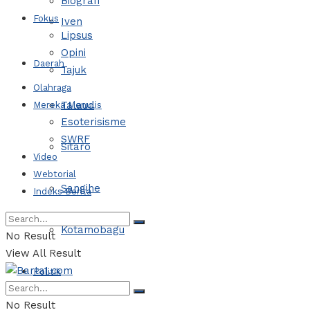
Biografi
Fokus
Iven
Lipsus
Opini
Daerah
Tajuk
Olahraga
Talaud
Mereka Menulis
Esoterisisme
SWRF
Sitaro
Video
Webtorial
Sangihe
Indeks Berita
Kotamobagu
No Result
View All Result
Politik
No Result