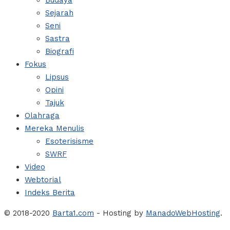
Budaya
Sejarah
Seni
Sastra
Biografi
Fokus
Lipsus
Opini
Tajuk
Olahraga
Mereka Menulis
Esoterisisme
SWRF
Video
Webtorial
Indeks Berita
© 2018-2020
Barta1.com
- Hosting by
ManadoWebHosting
.