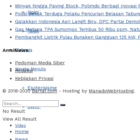
Minyak hingga Paving Block, Polimdo Berbagi Inovas
Opini
Polisi Bekuk Terduga Pelaku Pencurian Belasan Tabung
Galakkan Indonesia Asri Langit Biru, DPC Partai Dem
Gas Metana TPA Sumompo Tembus 50 Ribu ppm, Natur
Tajuk
Pembangkit Listrik Pulau Bunaken Gangguan 135 kW, 
AmsiNews
Olahraga
Pedoman Media Siber
Mereka Menulis
Redaksi
Kebijakan Privasi
Esoterisisme
© 2018-2020
Barta1.com
- Hosting by
ManadoWebHosting
.
SWRF
No Result
View All Result
Video
Home
News