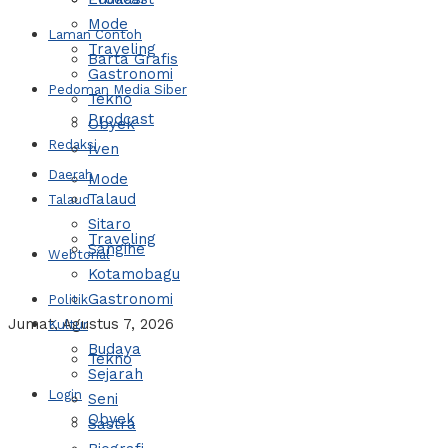
Mode
Laman Contoh
Traveling
Barta Grafis
Gastronomi
Pedoman Media Siber
Tekno
Prodcast
Obyek
Redaksi
Iven
Daerah
Mode
Talaud
Talaud
Sitaro
Traveling
Sangihe
Webtorial
Kotamobagu
Gastronomi
Politik
Jumat, Agustus 7, 2026
Kultur
Budaya
Tekno
Sejarah
Login
Seni
Obyek
Sastra